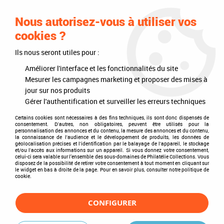
0
Nous autorisez-vous à utiliser vos
cookies ?
Ils nous seront utiles pour :
Accueil
>
Philatélie
>
Les autres marques
>
Leuchtturm
>
Albums pré-imprimés Leuchtturm
>
Mises à jour annuelles
Améliorer l'interface et les fonctionnalités du site
Mesurer les campagnes marketing et proposer des mises à
Mises à jour annuelles
jour sur nos produits
Gérer l'authentification et surveiller les erreurs techniques
Certains cookies sont nécessaires à des fins techniques, ils sont donc dispensés de
consentement. D'autres, non obligatoires, peuvent être utilisés pour la
personnalisation des annonces et du contenu, la mesure des annonces et du contenu,
TRIER & FILTRER
la connaissance de l'audience et le développement de produits, les données de
géolocalisation précises et l'identification par le balayage de l'appareil, le stockage
et/ou l'accès aux informations sur un appareil. Si vous donnez votre consentement,
celui-ci sera valable sur l’ensemble des sous-domaines de Philatélie Collections. Vous
disposez de la possibilité de retirer votre consentement à tout moment en cliquant sur
9 articles sur
9
le widget en bas à droite de la page. Pour en savoir plus, consulter notre politique de
cookie.
CONFIGURER