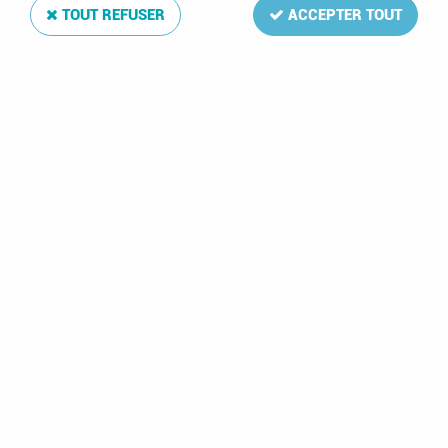
TOUT REFUSER
ACCEPTER TOUT
Jeu SF France Blocs
Jeu SF Monaco 2025
Edition Spéciale
Leuchtturm
2025 Leuchtturm
34,50 €
25,50 €
- 3.50 €
37,99 €
27,99 €