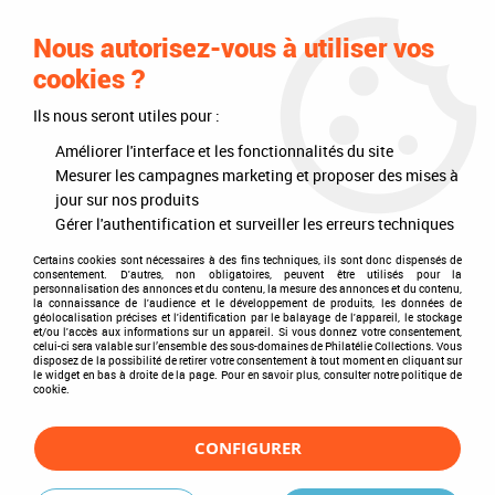
0
Nous autorisez-vous à utiliser vos
cookies ?
Ils nous seront utiles pour :
Accueil
>
Timbres
>
Timbres du monde
>
Pays
>
Océanie
>
Salomon (Îles 1978...)
Améliorer l'interface et les fonctionnalités du site
Mesurer les campagnes marketing et proposer des mises à
Salomon (Îles 1978...)
jour sur nos produits
Gérer l'authentification et surveiller les erreurs techniques
Certains cookies sont nécessaires à des fins techniques, ils sont donc dispensés de
consentement. D'autres, non obligatoires, peuvent être utilisés pour la
personnalisation des annonces et du contenu, la mesure des annonces et du contenu,
TRIER & FILTRER
la connaissance de l'audience et le développement de produits, les données de
géolocalisation précises et l'identification par le balayage de l'appareil, le stockage
et/ou l'accès aux informations sur un appareil. Si vous donnez votre consentement,
celui-ci sera valable sur l’ensemble des sous-domaines de Philatélie Collections. Vous
disposez de la possibilité de retirer votre consentement à tout moment en cliquant sur
1 article sur
1
le widget en bas à droite de la page. Pour en savoir plus, consulter notre politique de
cookie.
CONFIGURER