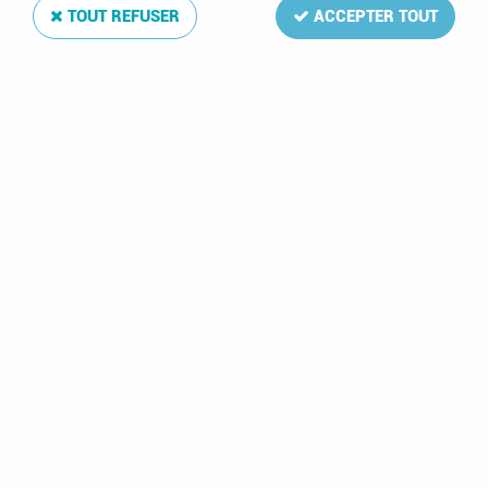
TOUT REFUSER
ACCEPTER TOUT
1976 - Salomon BF5 -
Bicentenaire de
l'indépendance des
Etats-Unis
9,00 €
1 article sur
1