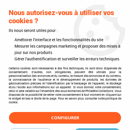
0
Nous autorisez-vous à utiliser vos
cookies ?
Ils nous seront utiles pour :
Accueil
>
Philatélie
>
Les articles DAVO
>
DAVO Luxe (avec pochettes)
>
Intérieurs d'albums
>
Texte Luxe Danemark I 1851-1969
Améliorer l'interface et les fonctionnalités du site
Mesurer les campagnes marketing et proposer des mises à
jour sur nos produits
Gérer l'authentification et surveiller les erreurs techniques
Certains cookies sont nécessaires à des fins techniques, ils sont donc dispensés de
consentement. D'autres, non obligatoires, peuvent être utilisés pour la
personnalisation des annonces et du contenu, la mesure des annonces et du contenu,
la connaissance de l'audience et le développement de produits, les données de
géolocalisation précises et l'identification par le balayage de l'appareil, le stockage
et/ou l'accès aux informations sur un appareil. Si vous donnez votre consentement,
celui-ci sera valable sur l’ensemble des sous-domaines de Philatélie Collections. Vous
disposez de la possibilité de retirer votre consentement à tout moment en cliquant sur
le widget en bas à droite de la page. Pour en savoir plus, consulter notre politique de
cookie.
CONFIGURER