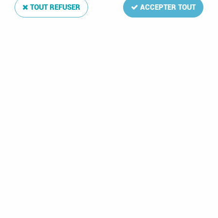
TOUT REFUSER
ACCEPTER TOUT
Texte Luxe Danemark I 1851-1969
Soyez le premier à donner votre avis !
156
,
00
€
TTC
Réf. :
DA2746
43 feuilles: index,1-30(26/27),A1,J1,S1,T1-2,M1,DV1-3,DVT1,FL1-3
Texte Luxe Danemark I 1851-1969