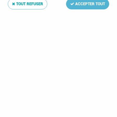
TOUT REFUSER
ACCEPTER TOUT
Album Regular Allemagne Unifiée II 2000-2009
Soyez le premier à donner votre avis !
163
,
00
€
TTC
Réf. :
DA13262
76 feuilles: 2000:1-7,B1:2001:1-6,B1-3;2002:1-6,B1-2;2003:1-6,B1-
3;2004:1-6,B1;2005:1-6,B1;2006:1-6,B1-2;2007:1-5,B1-2;2008:1-
5,B1;2009:1-5,B1-2