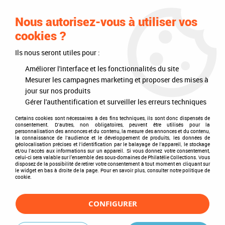
0
Nous autorisez-vous à utiliser vos
cookies ?
Ils nous seront utiles pour :
Accueil
>
Philatélie
>
Les articles DAVO
>
DAVO Regular (sans pochette)
>
Albums
>
Album Regular Allemagne Unifiée II 2000-2009
Améliorer l'interface et les fonctionnalités du site
Mesurer les campagnes marketing et proposer des mises à
jour sur nos produits
Gérer l'authentification et surveiller les erreurs techniques
Certains cookies sont nécessaires à des fins techniques, ils sont donc dispensés de
consentement. D'autres, non obligatoires, peuvent être utilisés pour la
personnalisation des annonces et du contenu, la mesure des annonces et du contenu,
la connaissance de l'audience et le développement de produits, les données de
géolocalisation précises et l'identification par le balayage de l'appareil, le stockage
et/ou l'accès aux informations sur un appareil. Si vous donnez votre consentement,
celui-ci sera valable sur l’ensemble des sous-domaines de Philatélie Collections. Vous
disposez de la possibilité de retirer votre consentement à tout moment en cliquant sur
le widget en bas à droite de la page. Pour en savoir plus, consulter notre politique de
cookie.
CONFIGURER