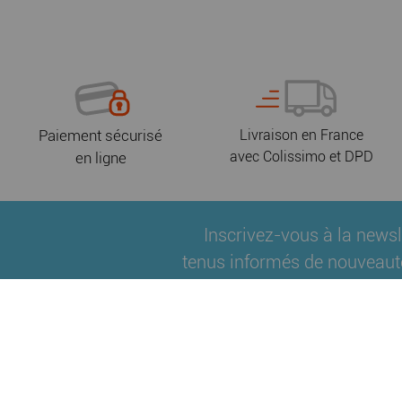
Paiement sécurisé
Livraison en France
avec Colissimo et DPD
en ligne
Inscrivez-vous à la newsl
tenus informés de nouveaut