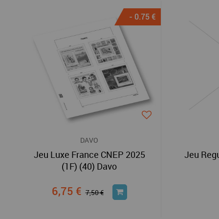
- 0.75 €
DAVO
Jeu Luxe France CNEP 2025
Jeu Regu
(1F) (40) Davo
6,75 €
7,50 €