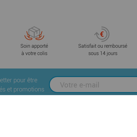
Soin apporté
Satisfait ou remboursé
à votre colis
sous 14 jours
etter pour être
és et promotions
Suivez-nous sur les réseaux sociaux