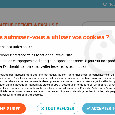
Nou
 autorisez-vous à utiliser vos cookies ?
ES DE CHAMPAGNE
CARTES POSTALES
MULTI-COLLE
s seront utiles pour :
iorer l'interface et les fonctionnalités du site
te)
>
Albums
>
Album Regular DDR V 1986-1990
urer les campagnes marketing et proposer des mises à jour sur nos prod
r l'authentification et surveiller les erreurs techniques
cookies sont nécessaires à des fins techniques, ils sont donc dispensés de consentement. D'a
res, peuvent être utilisés pour la personnalisation des annonces et du contenu, la mesure des anno
Album Regular DDR V 1986
la connaissance de l'audience et le développement de produits, les données de géolocalisation p
cation par le balayage de l'appareil, le stockage et/ou l'accès aux informations sur un appareil. Si 
Soyez le premier à donner votre a
sentement, celui-ci sera valable sur l’ensemble des sous-domaines de Philatélie Collections. Vous d
lité de retirer votre consentement à tout moment en cliquant sur le widget en bas à droite de la pa
s, consulter notre politique de cookie.
127
,
00
€
TTC
NFIGURER
TOUT REFUSER
ACCEPTER 
Réf. :
DA3165