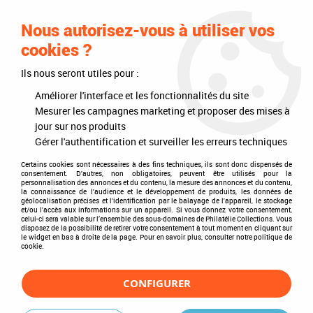
0
Nous autorisez-vous à utiliser vos
cookies ?
Ils nous seront utiles pour :
Accueil
>
Philatélie
>
Les articles DAVO
>
DAVO Luxe (avec pochettes)
>
Reliures
>
Reliure Luxe Taaf II (2) avec étui - Davo
Améliorer l'interface et les fonctionnalités du site
Mesurer les campagnes marketing et proposer des mises à
jour sur nos produits
Gérer l'authentification et surveiller les erreurs techniques
Certains cookies sont nécessaires à des fins techniques, ils sont donc dispensés de
consentement. D'autres, non obligatoires, peuvent être utilisés pour la
personnalisation des annonces et du contenu, la mesure des annonces et du contenu,
la connaissance de l'audience et le développement de produits, les données de
géolocalisation précises et l'identification par le balayage de l'appareil, le stockage
et/ou l'accès aux informations sur un appareil. Si vous donnez votre consentement,
celui-ci sera valable sur l’ensemble des sous-domaines de Philatélie Collections. Vous
disposez de la possibilité de retirer votre consentement à tout moment en cliquant sur
le widget en bas à droite de la page. Pour en savoir plus, consulter notre politique de
cookie.
CONFIGURER