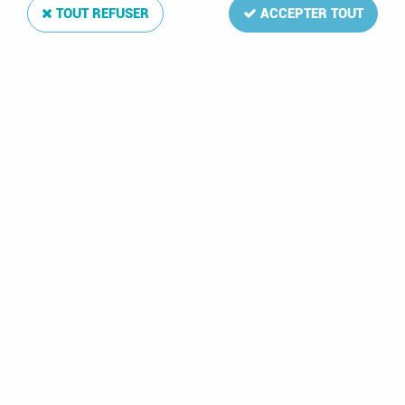
TOUT REFUSER
ACCEPTER TOUT
Reliure Luxe Taaf II (2) avec étui - Davo
Soyez le premier à donner votre avis !
74
,
00
€
TTC
Réf. :
DA4142
Reliure simili-cuir ouatinée aux armes du pays
Reliure Luxe Taaf II