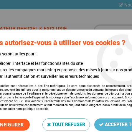
Nou
 autorisez-vous à utiliser vos cookies ?
ES DE CHAMPAGNE
CARTES POSTALES
MULTI-COLLE
s seront utiles pour :
iorer l'interface et les fonctionnalités du site
)
>
Mises à jour annuelles
>
Mises à jour 2017
>
TAAF 2017 Feuilles annu
urer les campagnes marketing et proposer des mises à jour sur nos prod
r l'authentification et surveiller les erreurs techniques
cookies sont nécessaires à des fins techniques, ils sont donc dispensés de consentement. D'a
res, peuvent être utilisés pour la personnalisation des annonces et du contenu, la mesure des anno
TAAF 2017 Feuilles annuell
la connaissance de l'audience et le développement de produits, les données de géolocalisation p
cation par le balayage de l'appareil, le stockage et/ou l'accès aux informations sur un appareil. Si 
Soyez le premier à donner votre a
sentement, celui-ci sera valable sur l’ensemble des sous-domaines de Philatélie Collections. Vous d
lité de retirer votre consentement à tout moment en cliquant sur le widget en bas à droite de la pa
s, consulter notre politique de cookie.
34
,
75
€
TTC
NFIGURER
TOUT REFUSER
ACCEPTER 
Réf. :
DA4157