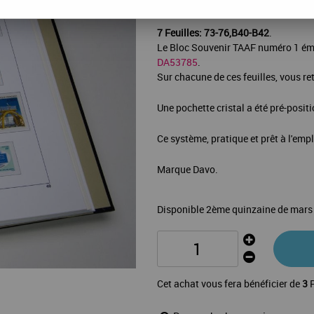
La mise à jour Luxe
TAAF 2017
de v
7 Feuilles: 73-76,B40-B42
.
Le Bloc Souvenir TAAF numéro 1 émit
DA53785
.
Sur chacune de ces feuilles, vous ret
Une pochette cristal a été pré-posit
Ce système, pratique et prêt à l'emp
Marque Davo.
Disponible 2ème quinzaine de mars
Cet achat vous fera bénéficier de
3
P