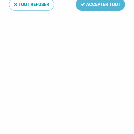
TOUT REFUSER
ACCEPTER TOUT
Présentoir Presso pour Médailles Souvenir
Soyez le premier à donner votre avis !
14
,
99
€
TTC