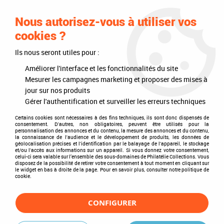
0
Nous autorisez-vous à utiliser vos
cookies ?
Ils nous seront utiles pour :
Accueil
>
Marques
>
Leuchtturm
>
Jetons touristiques
>
Présentoir
Presso pour Médailles Souvenir
Améliorer l'interface et les fonctionnalités du site
Mesurer les campagnes marketing et proposer des mises à
jour sur nos produits
Gérer l'authentification et surveiller les erreurs techniques
Certains cookies sont nécessaires à des fins techniques, ils sont donc dispensés de
consentement. D'autres, non obligatoires, peuvent être utilisés pour la
personnalisation des annonces et du contenu, la mesure des annonces et du contenu,
la connaissance de l'audience et le développement de produits, les données de
géolocalisation précises et l'identification par le balayage de l'appareil, le stockage
et/ou l'accès aux informations sur un appareil. Si vous donnez votre consentement,
celui-ci sera valable sur l’ensemble des sous-domaines de Philatélie Collections. Vous
disposez de la possibilité de retirer votre consentement à tout moment en cliquant sur
le widget en bas à droite de la page. Pour en savoir plus, consulter notre politique de
cookie.
CONFIGURER