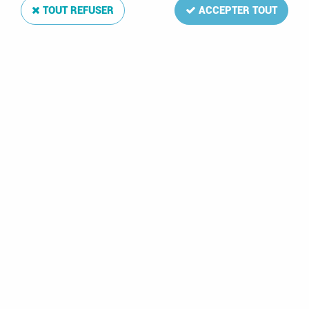
TOUT REFUSER
ACCEPTER TOUT
Album OPTIMA pour Médailles Souvenir Leuchhturm
Soyez le premier à donner votre avis !
34
,
99
€
TTC