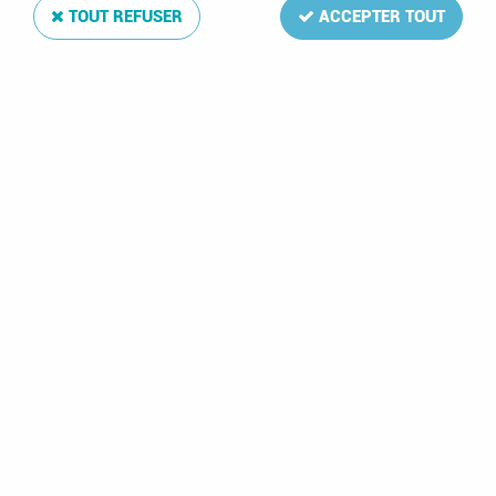
TOUT REFUSER
ACCEPTER TOUT
Paiement sécurisé
en ligne
Livraison en France
avec Colissimo et DPD
Soin apporté
à votre colis