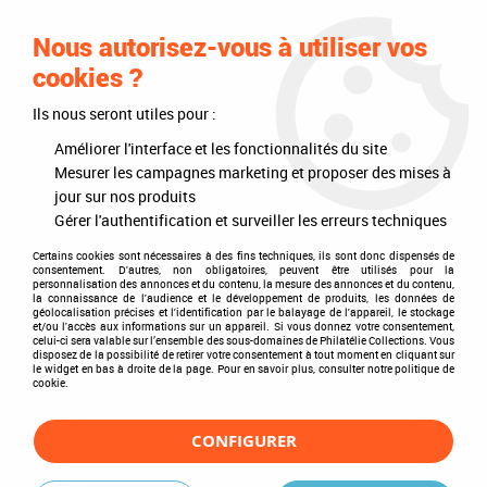
0
Nous autorisez-vous à utiliser vos
cookies ?
Ils nous seront utiles pour :
Accueil
>
Philatélie
>
Toute L'expertise
>
Loupes
>
Lumineuse
Améliorer l'interface et les fonctionnalités du site
Lumineuse
Mesurer les campagnes marketing et proposer des mises à
jour sur nos produits
Gérer l'authentification et surveiller les erreurs techniques
Certains cookies sont nécessaires à des fins techniques, ils sont donc dispensés de
consentement. D'autres, non obligatoires, peuvent être utilisés pour la
TRIER & FILTRER
personnalisation des annonces et du contenu, la mesure des annonces et du contenu,
la connaissance de l'audience et le développement de produits, les données de
géolocalisation précises et l'identification par le balayage de l'appareil, le stockage
et/ou l'accès aux informations sur un appareil. Si vous donnez votre consentement,
celui-ci sera valable sur l’ensemble des sous-domaines de Philatélie Collections. Vous
disposez de la possibilité de retirer votre consentement à tout moment en cliquant sur
Aucune correspondance trouvée
le widget en bas à droite de la page. Pour en savoir plus, consulter notre politique de
cookie.
CONFIGURER