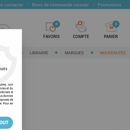
|
|
s contacter
Bons de commande courrier
Promotions
0
0
FAVORIS
COMPTE
PANIER
CTIONS
LIBRAIRIE
MARQUES
NOUVEAUTÉS
uits
utres, non
nces et du
récises et
vous donnez
isposez de
ge. Pour en
TOUT