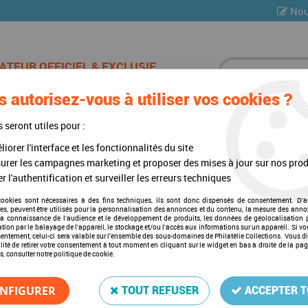
Nou
 autorisez-vous à utiliser vos cookies ?
ES DE CHAMPAGNE
CARTES POSTALES
MULTI-COLLE
s seront utiles pour :
iorer l'interface et les fonctionnalités du site
urer les campagnes marketing et proposer des mises à jour sur nos prod
r l'authentification et surveiller les erreurs techniques
Loupes
cookies sont nécessaires à des fins techniques, ils sont donc dispensés de consentement. D'a
res, peuvent être utilisés pour la personnalisation des annonces et du contenu, la mesure des anno
la connaissance de l'audience et le développement de produits, les données de géolocalisation p
cation par le balayage de l'appareil, le stockage et/ou l'accès aux informations sur un appareil. Si 
sentement, celui-ci sera valable sur l’ensemble des sous-domaines de Philatélie Collections. Vous d
lité de retirer votre consentement à tout moment en cliquant sur le widget en bas à droite de la pa
s, consulter notre politique de cookie.
6 articles sur
6
NFIGURER
TOUT REFUSER
ACCEPTER 