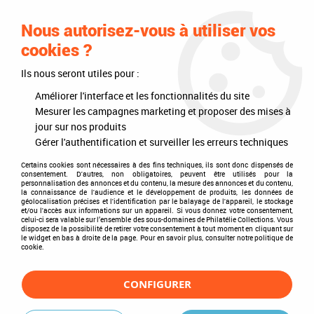
0
Nous autorisez-vous à utiliser vos
cookies ?
Ils nous seront utiles pour :
Accueil
>
Philatélie
>
Les autres marques
>
Leuchtturm
>
Bandes et pochettes HAWID
>
Fond transparent
Améliorer l'interface et les fonctionnalités du site
Mesurer les campagnes marketing et proposer des mises à
Fond transparent
jour sur nos produits
Gérer l'authentification et surveiller les erreurs techniques
Certains cookies sont nécessaires à des fins techniques, ils sont donc dispensés de
consentement. D'autres, non obligatoires, peuvent être utilisés pour la
personnalisation des annonces et du contenu, la mesure des annonces et du contenu,
TRIER & FILTRER
la connaissance de l'audience et le développement de produits, les données de
géolocalisation précises et l'identification par le balayage de l'appareil, le stockage
et/ou l'accès aux informations sur un appareil. Si vous donnez votre consentement,
celui-ci sera valable sur l’ensemble des sous-domaines de Philatélie Collections. Vous
disposez de la possibilité de retirer votre consentement à tout moment en cliquant sur
Aucune correspondance trouvée
le widget en bas à droite de la page. Pour en savoir plus, consulter notre politique de
cookie.
CONFIGURER