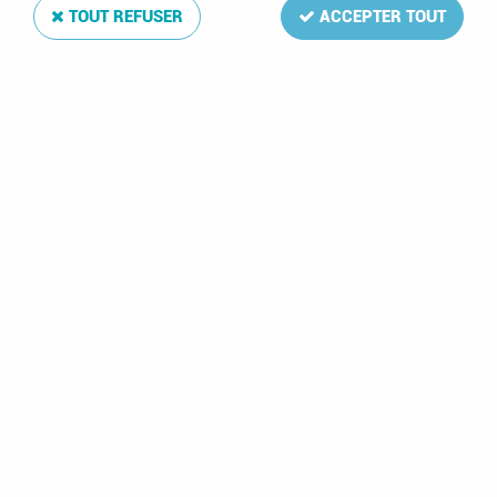
TOUT REFUSER
ACCEPTER TOUT
Paiement sécurisé
en ligne
Livraison en France
avec Colissimo et DPD
Soin apporté
à votre colis