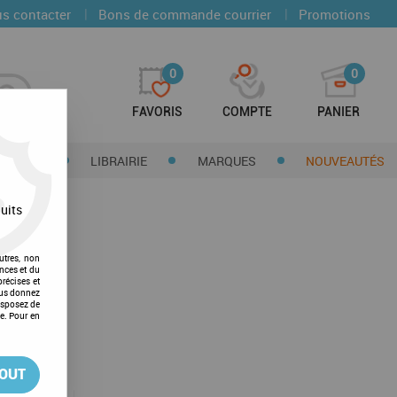
|
|
s contacter
Bons de commande courrier
Promotions
0
0
FAVORIS
COMPTE
PANIER
CTIONS
LIBRAIRIE
MARQUES
NOUVEAUTÉS
uits
utres, non
nces et du
récises et
vous donnez
isposez de
ge. Pour en
TOUT