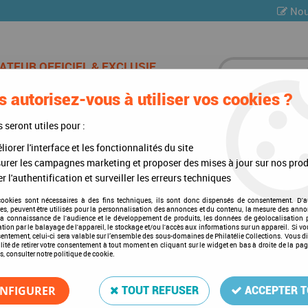
Nou
 autorisez-vous à utiliser vos cookies ?
ES DE CHAMPAGNE
CARTES POSTALES
MULTI-COLLE
s seront utiles pour :
iorer l'interface et les fonctionnalités du site
lants
urer les campagnes marketing et proposer des mises à jour sur nos prod
r l'authentification et surveiller les erreurs techniques
Coins autocollants
cookies sont nécessaires à des fins techniques, ils sont donc dispensés de consentement. D'a
res, peuvent être utilisés pour la personnalisation des annonces et du contenu, la mesure des anno
la connaissance de l'audience et le développement de produits, les données de géolocalisation p
cation par le balayage de l'appareil, le stockage et/ou l'accès aux informations sur un appareil. Si 
sentement, celui-ci sera valable sur l’ensemble des sous-domaines de Philatélie Collections. Vous d
lité de retirer votre consentement à tout moment en cliquant sur le widget en bas à droite de la pa
s, consulter notre politique de cookie.
2 articles sur
2
NFIGURER
TOUT REFUSER
ACCEPTER 