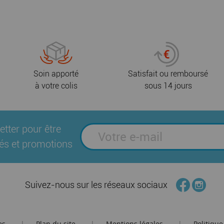
Soin apporté
Satisfait ou remboursé
à votre colis
sous 14 jours
etter pour être
és et promotions
Suivez-nous sur les réseaux sociaux
es
Plan du site
Mentions légales
Politique
|
|
|