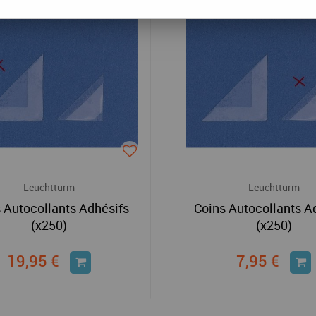
Leuchtturm
Leuchtturm
 Autocollants Adhésifs
Coins Autocollants A
(x250)
(x250)
19,95 €
7,95 €