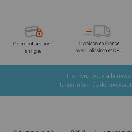
Paiement sécurisé
Livraison en France
avec Colissimo et DPD
en ligne
Inscrivez-vous à la newsl
tenus informés de nouveaut
Qui sommes-nous ?
Fidélité
Nos partenair
|
|