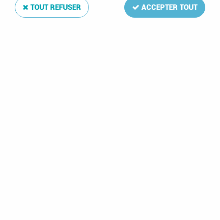
TOUT REFUSER
ACCEPTER TOUT
Album Grande
Album Champagne
Champ Illustré 210
Grande avec pages
Plaques de Muselets
Encap transparentes
de Champagne
39,99 €
49,99 €
2 articles sur
2