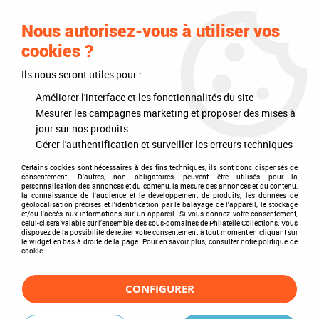
0
Nous autorisez-vous à utiliser vos
cookies ?
Ils nous seront utiles pour :
Accueil
>
Muselets de Champagne
>
Leuchtturm
Améliorer l'interface et les fonctionnalités du site
Leuchtturm
Mesurer les campagnes marketing et proposer des mises à
jour sur nos produits
Gérer l'authentification et surveiller les erreurs techniques
Certains cookies sont nécessaires à des fins techniques, ils sont donc dispensés de
consentement. D'autres, non obligatoires, peuvent être utilisés pour la
TRIER & FILTRER
personnalisation des annonces et du contenu, la mesure des annonces et du contenu,
la connaissance de l'audience et le développement de produits, les données de
géolocalisation précises et l'identification par le balayage de l'appareil, le stockage
et/ou l'accès aux informations sur un appareil. Si vous donnez votre consentement,
celui-ci sera valable sur l’ensemble des sous-domaines de Philatélie Collections. Vous
disposez de la possibilité de retirer votre consentement à tout moment en cliquant sur
2 articles sur
2
le widget en bas à droite de la page. Pour en savoir plus, consulter notre politique de
cookie.
CONFIGURER