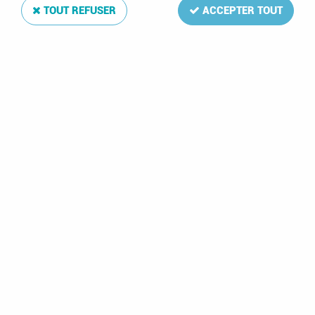
TOUT REFUSER
ACCEPTER TOUT
Jeu Luxe Pays-Bas V Extra 2004
Soyez le premier à donner votre avis !
39
,
25
€
TTC
Réf. :
DA50454-04
La mise à jour Luxe 2004 de votre album de timbres Pays-Bas V
Extra comprend: