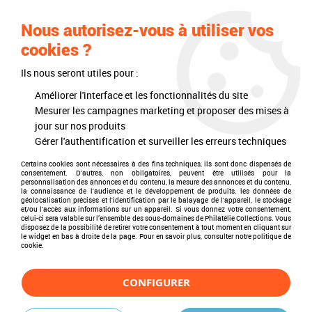
0
Nous autorisez-vous à utiliser vos
cookies ?
Ils nous seront utiles pour :
Accueil
>
Philatélie
>
Les articles DAVO
>
DAVO Luxe (avec pochettes)
>
Mises à jour annuelles
>
Jeu Luxe Pays-Bas V Extra 2004
Améliorer l'interface et les fonctionnalités du site
Mesurer les campagnes marketing et proposer des mises à
jour sur nos produits
Gérer l'authentification et surveiller les erreurs techniques
Certains cookies sont nécessaires à des fins techniques, ils sont donc dispensés de
consentement. D'autres, non obligatoires, peuvent être utilisés pour la
personnalisation des annonces et du contenu, la mesure des annonces et du contenu,
la connaissance de l'audience et le développement de produits, les données de
géolocalisation précises et l'identification par le balayage de l'appareil, le stockage
et/ou l'accès aux informations sur un appareil. Si vous donnez votre consentement,
celui-ci sera valable sur l’ensemble des sous-domaines de Philatélie Collections. Vous
disposez de la possibilité de retirer votre consentement à tout moment en cliquant sur
le widget en bas à droite de la page. Pour en savoir plus, consulter notre politique de
cookie.
CONFIGURER