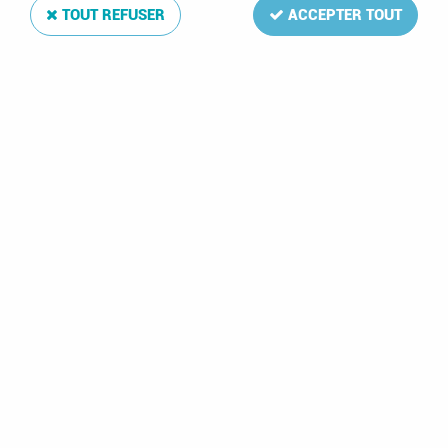
TOUT REFUSER
ACCEPTER TOUT
Jeu Luxe Pays-Bas V 2009
Soyez le premier à donner votre avis !
30
,
00
€
TTC
Réf. :
DA459
La mise à jour Luxe 2009 de votre album de timbres Pays-Bas V
comprend: