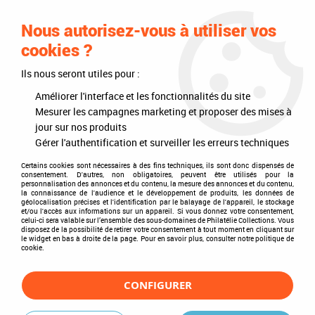
0
Nous autorisez-vous à utiliser vos
cookies ?
Ils nous seront utiles pour :
Accueil
>
Philatélie
>
Les articles DAVO
>
DAVO Luxe (avec pochettes)
>
Mises à jour annuelles
>
Jeu Luxe Pays-Bas V 2009
Améliorer l'interface et les fonctionnalités du site
Mesurer les campagnes marketing et proposer des mises à
jour sur nos produits
Gérer l'authentification et surveiller les erreurs techniques
Certains cookies sont nécessaires à des fins techniques, ils sont donc dispensés de
consentement. D'autres, non obligatoires, peuvent être utilisés pour la
personnalisation des annonces et du contenu, la mesure des annonces et du contenu,
la connaissance de l'audience et le développement de produits, les données de
géolocalisation précises et l'identification par le balayage de l'appareil, le stockage
et/ou l'accès aux informations sur un appareil. Si vous donnez votre consentement,
celui-ci sera valable sur l’ensemble des sous-domaines de Philatélie Collections. Vous
disposez de la possibilité de retirer votre consentement à tout moment en cliquant sur
le widget en bas à droite de la page. Pour en savoir plus, consulter notre politique de
cookie.
CONFIGURER