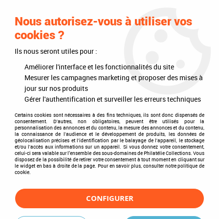
0
Nous autorisez-vous à utiliser vos
cookies ?
Ils nous seront utiles pour :
Accueil
>
Philatélie
>
Les articles DAVO
>
DAVO Luxe (avec pochettes)
>
Mises à jour annuelles
>
Jeu Luxe France 2006 avec pochettes DAVO
Améliorer l'interface et les fonctionnalités du site
Mesurer les campagnes marketing et proposer des mises à
jour sur nos produits
Gérer l'authentification et surveiller les erreurs techniques
Certains cookies sont nécessaires à des fins techniques, ils sont donc dispensés de
consentement. D'autres, non obligatoires, peuvent être utilisés pour la
personnalisation des annonces et du contenu, la mesure des annonces et du contenu,
la connaissance de l'audience et le développement de produits, les données de
géolocalisation précises et l'identification par le balayage de l'appareil, le stockage
et/ou l'accès aux informations sur un appareil. Si vous donnez votre consentement,
celui-ci sera valable sur l’ensemble des sous-domaines de Philatélie Collections. Vous
disposez de la possibilité de retirer votre consentement à tout moment en cliquant sur
le widget en bas à droite de la page. Pour en savoir plus, consulter notre politique de
cookie.
CONFIGURER