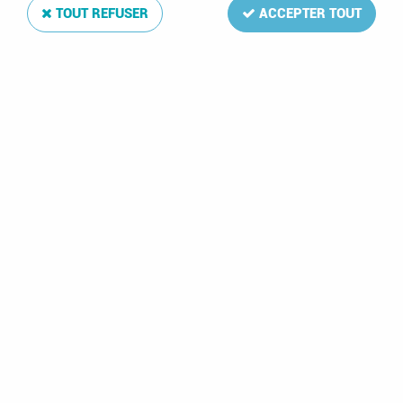
TOUT REFUSER
ACCEPTER TOUT
Jeu Luxe France 2006 avec pochettes DAVO
Soyez le premier à donner votre avis !
103
,
50
€
TTC
Réf. :
DA3756-06
La mise à jour Luxe 2006 de votre album de timbres France
comprend: