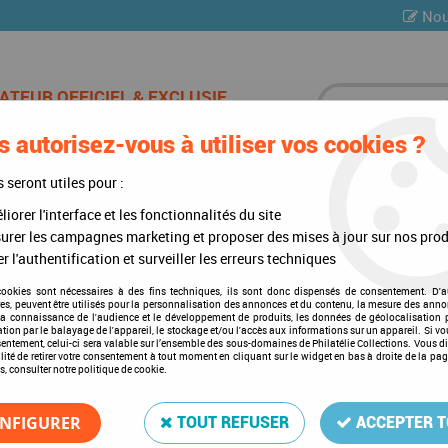
Nou
 autorisez-vous à utiliser vos cookies ?
ES DE CHAMPAGNE
CARTES POSTALES
MULTI-COLLE
s seront utiles pour :
iorer l'interface et les fonctionnalités du site
)
>
Mises à jour annuelles
>
Mises à jour 2017
>
Nations Unies Genève 20
urer les campagnes marketing et proposer des mises à jour sur nos prod
r l'authentification et surveiller les erreurs techniques
cookies sont nécessaires à des fins techniques, ils sont donc dispensés de consentement. D'a
res, peuvent être utilisés pour la personnalisation des annonces et du contenu, la mesure des anno
Nations Unies Genève 2017 
la connaissance de l'audience et le développement de produits, les données de géolocalisation p
cation par le balayage de l'appareil, le stockage et/ou l'accès aux informations sur un appareil. Si 
Soyez le premier à donner votre a
sentement, celui-ci sera valable sur l’ensemble des sous-domaines de Philatélie Collections. Vous d
lité de retirer votre consentement à tout moment en cliquant sur le widget en bas à droite de la pa
s, consulter notre politique de cookie.
34
,
75
€
TTC
NFIGURER
TOUT REFUSER
ACCEPTER 
Réf. :
DA19757