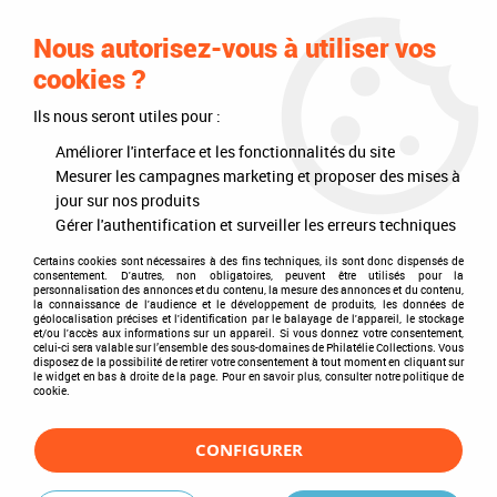
0
Nous autorisez-vous à utiliser vos
cookies ?
Ils nous seront utiles pour :
Accueil
>
Philatélie
>
Les articles DAVO
>
DAVO Regular (sans pochette)
>
Albums
>
Album Regular Pays-Bas VI 2008-2013
Améliorer l'interface et les fonctionnalités du site
Mesurer les campagnes marketing et proposer des mises à
jour sur nos produits
Gérer l'authentification et surveiller les erreurs techniques
Certains cookies sont nécessaires à des fins techniques, ils sont donc dispensés de
consentement. D'autres, non obligatoires, peuvent être utilisés pour la
personnalisation des annonces et du contenu, la mesure des annonces et du contenu,
la connaissance de l'audience et le développement de produits, les données de
géolocalisation précises et l'identification par le balayage de l'appareil, le stockage
et/ou l'accès aux informations sur un appareil. Si vous donnez votre consentement,
celui-ci sera valable sur l’ensemble des sous-domaines de Philatélie Collections. Vous
disposez de la possibilité de retirer votre consentement à tout moment en cliquant sur
le widget en bas à droite de la page. Pour en savoir plus, consulter notre politique de
cookie.
CONFIGURER