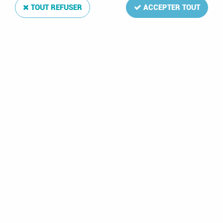
TOUT REFUSER
ACCEPTER TOUT
Album Regular Pays-Bas VI 2008-2013
Soyez le premier à donner votre avis !
158
,
00
€
TTC
Réf. :
DA10161
61 feuilles: 192-229,229a,230-239,A83-93,D5
Album Regular Pays-Bas VI 2008-2013