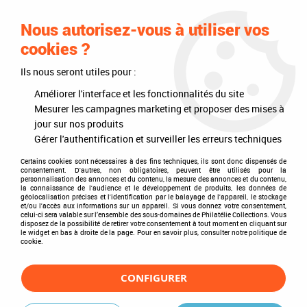
0
Nous autorisez-vous à utiliser vos
cookies ?
Ils nous seront utiles pour :
Accueil
>
Philatélie
>
Les articles DAVO
>
DAVO Luxe (avec pochettes)
>
Intérieurs d'albums
>
Texte Luxe Finlande II 1980-1999
Améliorer l'interface et les fonctionnalités du site
Mesurer les campagnes marketing et proposer des mises à
jour sur nos produits
Gérer l'authentification et surveiller les erreurs techniques
Certains cookies sont nécessaires à des fins techniques, ils sont donc dispensés de
consentement. D'autres, non obligatoires, peuvent être utilisés pour la
personnalisation des annonces et du contenu, la mesure des annonces et du contenu,
la connaissance de l'audience et le développement de produits, les données de
géolocalisation précises et l'identification par le balayage de l'appareil, le stockage
et/ou l'accès aux informations sur un appareil. Si vous donnez votre consentement,
celui-ci sera valable sur l’ensemble des sous-domaines de Philatélie Collections. Vous
disposez de la possibilité de retirer votre consentement à tout moment en cliquant sur
le widget en bas à droite de la page. Pour en savoir plus, consulter notre politique de
cookie.
CONFIGURER