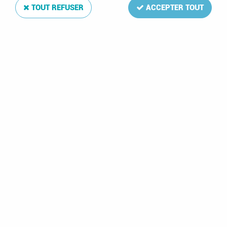
TOUT REFUSER
ACCEPTER TOUT
Texte Luxe Finlande II 1980-1999
Soyez le premier à donner votre avis !
228
,
00
€
TTC
Réf. :
DA3547
70 feuilles: 61-103,B1-17,C2,H1-9
Texte Luxe Finlande II 1980-1999