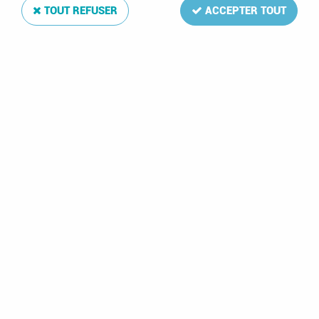
TOUT REFUSER
ACCEPTER TOUT
Album Regular Espagne VII 2007-2012
Soyez le premier à donner votre avis !
184
,
00
€
TTC
Réf. :
DA17962
83 feuilles: 243-273,B94-139,C12-17
Album Regular Espagne VII 2007-2012