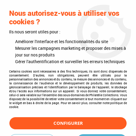
0
Nous autorisez-vous à utiliser vos
cookies ?
Ils nous seront utiles pour :
Accueil
>
Philatélie
>
Les articles DAVO
>
DAVO Regular (sans pochette)
>
Albums
>
Album Regular Espagne VII 2007-2012
Améliorer l'interface et les fonctionnalités du site
Mesurer les campagnes marketing et proposer des mises à
jour sur nos produits
Gérer l'authentification et surveiller les erreurs techniques
Certains cookies sont nécessaires à des fins techniques, ils sont donc dispensés de
consentement. D'autres, non obligatoires, peuvent être utilisés pour la
personnalisation des annonces et du contenu, la mesure des annonces et du contenu,
la connaissance de l'audience et le développement de produits, les données de
géolocalisation précises et l'identification par le balayage de l'appareil, le stockage
et/ou l'accès aux informations sur un appareil. Si vous donnez votre consentement,
celui-ci sera valable sur l’ensemble des sous-domaines de Philatélie Collections. Vous
disposez de la possibilité de retirer votre consentement à tout moment en cliquant sur
le widget en bas à droite de la page. Pour en savoir plus, consulter notre politique de
cookie.
CONFIGURER