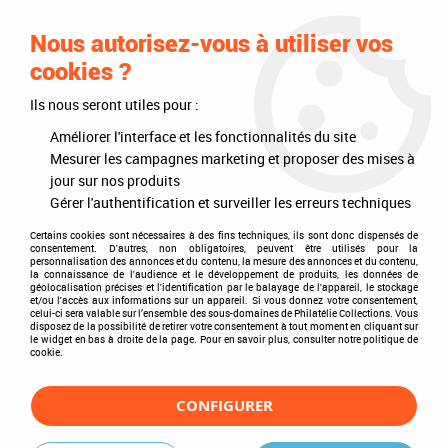
0
Nous autorisez-vous à utiliser vos
cookies ?
Ils nous seront utiles pour :
Accueil
>
Philatélie
>
Les articles DAVO
>
DAVO Regular (sans pochette)
>
Albums
>
Album Regular Belgique VIII 2011-2015
Améliorer l'interface et les fonctionnalités du site
Mesurer les campagnes marketing et proposer des mises à
jour sur nos produits
Gérer l'authentification et surveiller les erreurs techniques
Certains cookies sont nécessaires à des fins techniques, ils sont donc dispensés de
consentement. D'autres, non obligatoires, peuvent être utilisés pour la
personnalisation des annonces et du contenu, la mesure des annonces et du contenu,
la connaissance de l'audience et le développement de produits, les données de
géolocalisation précises et l'identification par le balayage de l'appareil, le stockage
et/ou l'accès aux informations sur un appareil. Si vous donnez votre consentement,
celui-ci sera valable sur l’ensemble des sous-domaines de Philatélie Collections. Vous
disposez de la possibilité de retirer votre consentement à tout moment en cliquant sur
le widget en bas à droite de la page. Pour en savoir plus, consulter notre politique de
cookie.
CONFIGURER