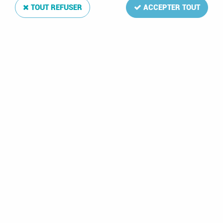
TOUT REFUSER
ACCEPTER TOUT
Album Regular Belgique VIII 2011-2015
Soyez le premier à donner votre avis !
154
,
00
€
TTC
Réf. :
DA11963
27 feuilles: 282-286,B142-B156,C26-30,CN19
Album Regular Belgique VIII 2011-2012