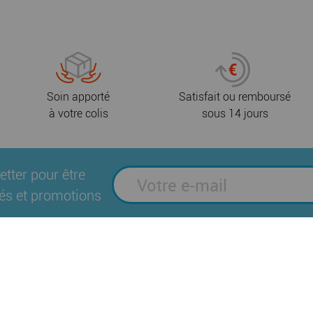
Soin apporté
Satisfait ou remboursé
à votre colis
sous 14 jours
etter pour être
és et promotions
Suivez-nous sur les réseaux sociaux
es
Plan du site
Mentions légales
Politique
|
|
|