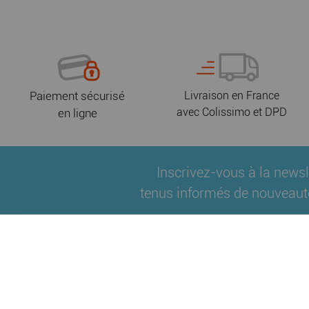
Paiement sécurisé
Livraison en France
avec Colissimo et DPD
en ligne
Inscrivez-vous à la newsl
tenus informés de nouveaut
Qui sommes-nous ?
Fidélité
Nos partenair
|
|