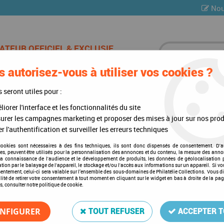
Nou
 autorisez-vous à utiliser vos cookies ?
ES DE CHAMPAGNE
CARTES POSTALES
MULTI-COLLE
s seront utiles pour :
iorer l'interface et les fonctionnalités du site
te)
>
Albums
>
Album Regular Belgique V Feuillet I 2009-2016
urer les campagnes marketing et proposer des mises à jour sur nos prod
r l'authentification et surveiller les erreurs techniques
cookies sont nécessaires à des fins techniques, ils sont donc dispensés de consentement. D'a
res, peuvent être utilisés pour la personnalisation des annonces et du contenu, la mesure des anno
Album Regular Belgique V Fe
la connaissance de l'audience et le développement de produits, les données de géolocalisation p
cation par le balayage de l'appareil, le stockage et/ou l'accès aux informations sur un appareil. Si 
Soyez le premier à donner votre a
sentement, celui-ci sera valable sur l’ensemble des sous-domaines de Philatélie Collections. Vous d
lité de retirer votre consentement à tout moment en cliquant sur le widget en bas à droite de la pa
s, consulter notre politique de cookie.
163
,
00
€
TTC
NFIGURER
TOUT REFUSER
ACCEPTER 
Réf. :
DA52011