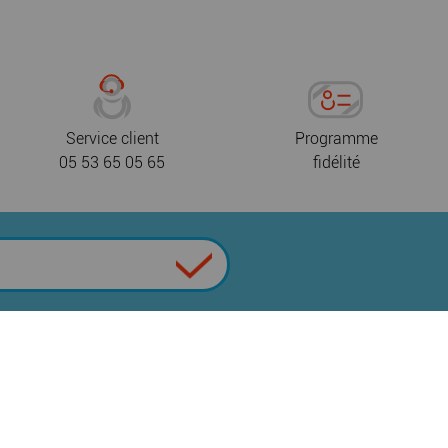
Service client
Programme
05 53 65 05 65
fidélité
 de confidentialité
CGV
Nous contacter
|
|
|