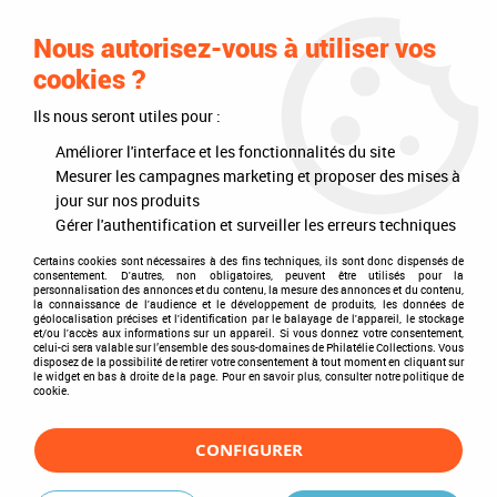
0
Nous autorisez-vous à utiliser vos
cookies ?
Ils nous seront utiles pour :
Accueil
>
Philatélie
>
Les articles DAVO
>
Nouveautés
>
Nouveaux timbres de Collection
>
2024 - Timbre France - Naissance de
Améliorer l'interface et les fonctionnalités du site
l'imprimerie, Reliure
Mesurer les campagnes marketing et proposer des mises à
jour sur nos produits
PROMO
-
3
€
Gérer l'authentification et surveiller les erreurs techniques
Certains cookies sont nécessaires à des fins techniques, ils sont donc dispensés de
consentement. D'autres, non obligatoires, peuvent être utilisés pour la
personnalisation des annonces et du contenu, la mesure des annonces et du contenu,
la connaissance de l'audience et le développement de produits, les données de
géolocalisation précises et l'identification par le balayage de l'appareil, le stockage
et/ou l'accès aux informations sur un appareil. Si vous donnez votre consentement,
celui-ci sera valable sur l’ensemble des sous-domaines de Philatélie Collections. Vous
disposez de la possibilité de retirer votre consentement à tout moment en cliquant sur
le widget en bas à droite de la page. Pour en savoir plus, consulter notre politique de
cookie.
CONFIGURER