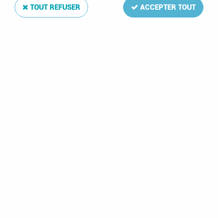
TOUT REFUSER
ACCEPTER TOUT
2024 - Timbre France - Naissance de l'imprimerie,
Reliure
Soyez le premier à donner votre avis !
9
,
50
€
TTC
au lieu de
12,50
€
Valable jusqu'à épuisement du stock