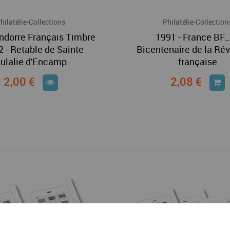
hilatélie-Collections
Philatélie-Collection
Andorre Français Timbre
1991 - France BF
2 - Retable de Sainte
Bicentenaire de la Rév
ulalie d'Encamp
française
2,00 €
2,08 €