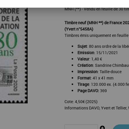
MNH (**) - Vendu en feuille de 30 t
Timbre neuf (MNH **) de France 20
(Yvert n°5458A)
Timbres émis uniquement en feuille
Sujet
: 80 ans ordre de la l
Emission
: 15/11/2021
Valeur
: 1,40 €
Création
: Sandrine Chimbaud
Impression
: Taille-douce
Format
: 41 x 41 mm
Tirage
: 120.000 ex. (4.000 fe
Page DAVO:
369
Cote: 4,50€ (2025)
Informations DAVO, Yvert et Tellier,