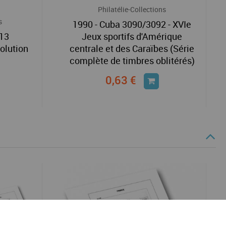
Philatélie-Collections
s
1990 - Cuba 3090/3092 - XVIe
_13
Jeux sportifs d'Amérique
olution
centrale et des Caraïbes (Série
complète de timbres oblitérés)
0,63 €