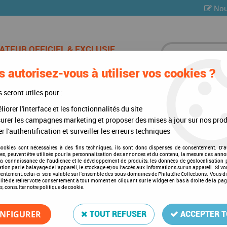
Nou
 autorisez-vous à utiliser vos cookies ?
ES DE CHAMPAGNE
CARTES POSTALES
MULTI-COLLE
s seront utiles pour :
iorer l'interface et les fonctionnalités du site
res de Collection
>
2021 - Timbres France 5458A - Ordre de la libéra
urer les campagnes marketing et proposer des mises à jour sur nos prod
r l'authentification et surveiller les erreurs techniques
cookies sont nécessaires à des fins techniques, ils sont donc dispensés de consentement. D'a
2021 - Timbres France 5458A
res, peuvent être utilisés pour la personnalisation des annonces et du contenu, la mesure des anno
la connaissance de l'audience et le développement de produits, les données de géolocalisation p
ÉMISSION
cation par le balayage de l'appareil, le stockage et/ou l'accès aux informations sur un appareil. Si 
sentement, celui-ci sera valable sur l’ensemble des sous-domaines de Philatélie Collections. Vous d
Soyez le premier à donner votre a
lité de retirer votre consentement à tout moment en cliquant sur le widget en bas à droite de la pa
s, consulter notre politique de cookie.
3
,
00
€
TTC
NFIGURER
TOUT REFUSER
ACCEPTER 
Réf. :
FRA-5458A