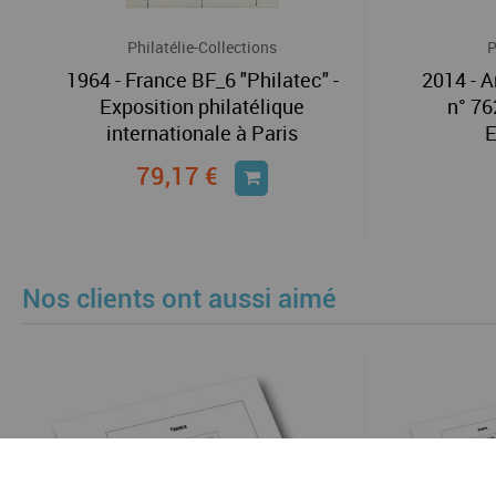
Philatélie-Collections
P
1964 - France BF_6 "Philatec" -
2014 - 
Exposition philatélique
n° 76
internationale à Paris
E
79,17 €
Nos clients ont aussi aimé