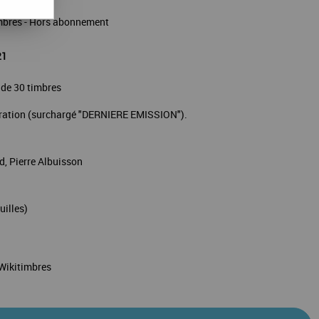
imbres - Hors abonnement
21
 de 30 timbres
ibération (surchargé "DERNIERE EMISSION").
, Pierre Albuisson
uilles)
 Wikitimbres