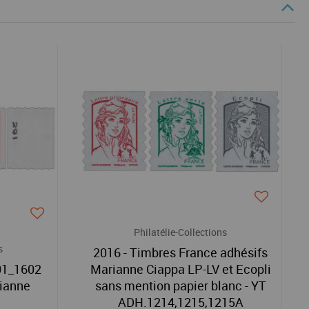
Philatélie-Collections
s
2016 - Timbres France adhésifs
01_1602
Marianne Ciappa LP-LV et Ecopli
rianne
sans mention papier blanc - YT
ADH.1214,1215,1215A