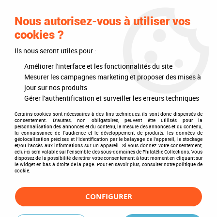
0
Nous autorisez-vous à utiliser vos
cookies ?
Ils nous seront utiles pour :
Accueil
>
Timbres
>
France
>
Autoadhésifs
>
2000 - 2009
>
2005 - France
Adhésifs 54_55 (3804_3805) Naissance, "C'est une fille", "C'est un garçon"
Améliorer l'interface et les fonctionnalités du site
Mesurer les campagnes marketing et proposer des mises à
jour sur nos produits
Gérer l'authentification et surveiller les erreurs techniques
Certains cookies sont nécessaires à des fins techniques, ils sont donc dispensés de
consentement. D'autres, non obligatoires, peuvent être utilisés pour la
personnalisation des annonces et du contenu, la mesure des annonces et du contenu,
la connaissance de l'audience et le développement de produits, les données de
géolocalisation précises et l'identification par le balayage de l'appareil, le stockage
et/ou l'accès aux informations sur un appareil. Si vous donnez votre consentement,
celui-ci sera valable sur l’ensemble des sous-domaines de Philatélie Collections. Vous
disposez de la possibilité de retirer votre consentement à tout moment en cliquant sur
le widget en bas à droite de la page. Pour en savoir plus, consulter notre politique de
cookie.
CONFIGURER