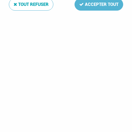
TOUT REFUSER
ACCEPTER TOUT
2005 - France Adhésifs 54_55 (3804_3805)
Naissance, "C'est une fille", "C'est un garçon"
Soyez le premier à donner votre avis !
2
,
50
€
TTC