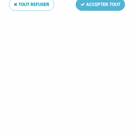
TOUT REFUSER
ACCEPTER TOUT
2016 - France
Collector Privé -
Centenaire de la
Fondation Rotary
14,50 €
1 article sur
1