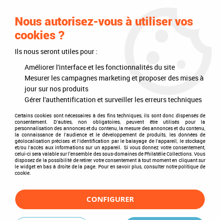
0
Nous autorisez-vous à utiliser vos
cookies ?
Ils nous seront utiles pour :
Accueil
>
Timbres
>
France
>
Hors abonnement Philaposte
>
Feuillets Collectors privés
Améliorer l'interface et les fonctionnalités du site
Mesurer les campagnes marketing et proposer des mises à
Feuillets Collectors privés
jour sur nos produits
Gérer l'authentification et surveiller les erreurs techniques
Certains cookies sont nécessaires à des fins techniques, ils sont donc dispensés de
consentement. D'autres, non obligatoires, peuvent être utilisés pour la
personnalisation des annonces et du contenu, la mesure des annonces et du contenu,
TRIER & FILTRER
la connaissance de l'audience et le développement de produits, les données de
géolocalisation précises et l'identification par le balayage de l'appareil, le stockage
et/ou l'accès aux informations sur un appareil. Si vous donnez votre consentement,
celui-ci sera valable sur l’ensemble des sous-domaines de Philatélie Collections. Vous
disposez de la possibilité de retirer votre consentement à tout moment en cliquant sur
1 article sur
1
le widget en bas à droite de la page. Pour en savoir plus, consulter notre politique de
cookie.
CONFIGURER