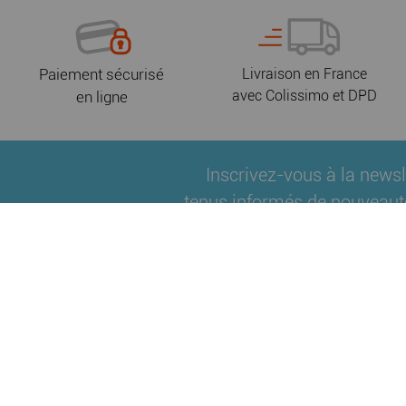
Paiement sécurisé
Livraison en France
avec Colissimo et DPD
en ligne
Inscrivez-vous à la newsl
tenus informés de nouveaut
Qui sommes-nous ?
Fidélité
Nos partenair
|
|