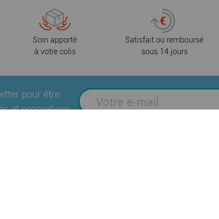
Soin apporté
Satisfait ou remboursé
à votre colis
sous 14 jours
etter pour être
és et promotions
Suivez-nous sur les réseaux sociaux
es
Plan du site
Mentions légales
Politique
|
|
|
Brochures