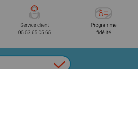
Service client
Programme
05 53 65 05 65
fidélité
 de confidentialité
CGV
Nous contacter
|
|
|