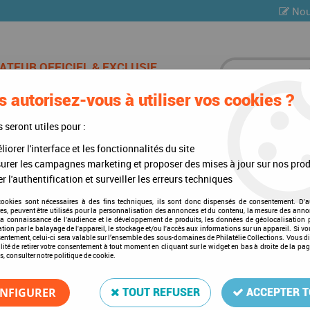
Nou
 autorisez-vous à utiliser vos cookies ?
ES DE CHAMPAGNE
CARTES POSTALES
MULTI-COLLE
s seront utiles pour :
iorer l'interface et les fonctionnalités du site
ndard Pays-Bas II 1990-2007
urer les campagnes marketing et proposer des mises à jour sur nos prod
r l'authentification et surveiller les erreurs techniques
cookies sont nécessaires à des fins techniques, ils sont donc dispensés de consentement. D'a
res, peuvent être utilisés pour la personnalisation des annonces et du contenu, la mesure des anno
Texte Standard Pays-Bas II
la connaissance de l'audience et le développement de produits, les données de géolocalisation p
cation par le balayage de l'appareil, le stockage et/ou l'accès aux informations sur un appareil. Si 
Soyez le premier à donner votre a
sentement, celui-ci sera valable sur l’ensemble des sous-domaines de Philatélie Collections. Vous d
lité de retirer votre consentement à tout moment en cliquant sur le widget en bas à droite de la pa
s, consulter notre politique de cookie.
99
,
00
€
TTC
NFIGURER
TOUT REFUSER
ACCEPTER 
Réf. :
DA117