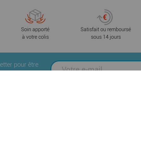
Soin apporté
Satisfait ou remboursé
à votre colis
sous 14 jours
etter pour être
és et promotions
Suivez-nous sur les réseaux sociaux
es
Plan du site
Mentions légales
Politique
|
|
|
Brochures