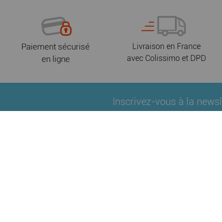
Paiement sécurisé
Livraison en France
avec Colissimo et DPD
en ligne
Inscrivez-vous à la newsl
tenus informés de nouveaut
Qui sommes-nous ?
Fidélité
Nos partenair
|
|