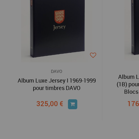
DAVO
Album L
Album Luxe Jersey I 1969-1999
(1B) pou
pour timbres DAVO
Blocs
325,00 €
176