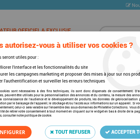
Nou
 autorisez-vous à utiliser vos cookies ?
ES DE CHAMPAGNE
CARTES POSTALES
MULTI-COLLE
s seront utiles pour :
iorer l'interface et les fonctionnalités du site
960-1969
urer les campagnes marketing et proposer des mises à jour sur nos prod
r l'authentification et surveiller les erreurs techniques
cookies sont nécessaires à des fins techniques, ils sont donc dispensés de consentement. D'a
res, peuvent être utilisés pour la personnalisation des annonces et du contenu, la mesure des anno
Texte Regular Hongrie I 19
la connaissance de l'audience et le développement de produits, les données de géolocalisation p
cation par le balayage de l'appareil, le stockage et/ou l'accès aux informations sur un appareil. Si 
Soyez le premier à donner votre a
sentement, celui-ci sera valable sur l’ensemble des sous-domaines de Philatélie Collections. Vous d
lité de retirer votre consentement à tout moment en cliquant sur le widget en bas à droite de la pa
s, consulter notre politique de cookie.
127
,
00
€
TTC
NFIGURER
TOUT REFUSER
ACCEPTER 
Réf. :
DA5566