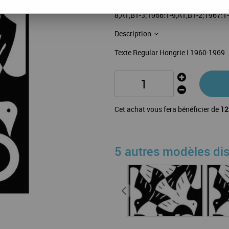
108 feuilles: 1960:1-5-B1-2;1961:1
8,A1,B1-3;1966:1-9,A1,B1-2;1967:1
Description
Texte Regular Hongrie I 1960-1969
Cet achat vous fera bénéficier de
12
5 autres modèles di