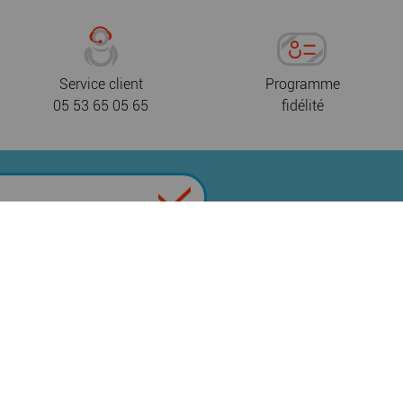
Service client
Programme
05 53 65 05 65
fidélité
 de confidentialité
CGV
Nous contacter
|
|
|