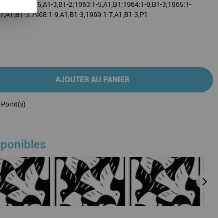
-8,B1;1962:1-5,A1-3,B1-2;1963:1-5,A1,B1;1964:1-9,B1-3;1965:1-
-7,A1,B1-3;1968:1-9,A1,B1-3;1969:1-7,A1,B1-3,P1
AJOUTER AU PANIER
Point(s)
sponibles