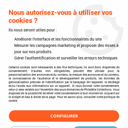
0
Nous autorisez-vous à utiliser vos
cookies ?
Ils nous seront utiles pour :
Accueil
>
Philatélie
>
Intérieurs d'albums
>
Texte Regular France IV 1984-
1993
Améliorer l'interface et les fonctionnalités du site
Mesurer les campagnes marketing et proposer des mises à
jour sur nos produits
Gérer l'authentification et surveiller les erreurs techniques
Certains cookies sont nécessaires à des fins techniques, ils sont donc dispensés de
consentement. D'autres, non obligatoires, peuvent être utilisés pour la
personnalisation des annonces et du contenu, la mesure des annonces et du contenu,
la connaissance de l'audience et le développement de produits, les données de
géolocalisation précises et l'identification par le balayage de l'appareil, le stockage
et/ou l'accès aux informations sur un appareil. Si vous donnez votre consentement,
celui-ci sera valable sur l’ensemble des sous-domaines de Philatélie Collections. Vous
disposez de la possibilité de retirer votre consentement à tout moment en cliquant sur
le widget en bas à droite de la page. Pour en savoir plus, consulter notre politique de
cookie.
CONFIGURER