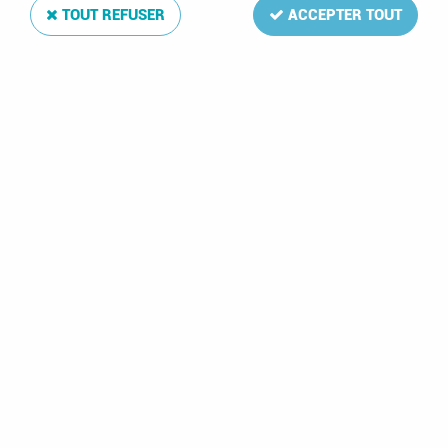
TOUT REFUSER
ACCEPTER TOUT
Texte Regular France IV 1984-1993
Soyez le premier à donner votre avis !
84
,
00
€
TTC
Réf. :
DA3769
69 feuilles: 169-214(incl.196a),B7-13,C/D4-7,CN1-11