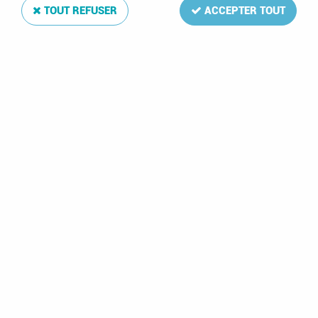
TOUT REFUSER
ACCEPTER TOUT
Texte Regular Europa CEPT IV 1991-1999
Soyez le premier à donner votre avis !
112
,
00
€
TTC
Réf. :
DA3369
79 feuilles: CEPT:185-261(incl.234a,252a)
Texte Regular Europa CEPT IV 1991-1999