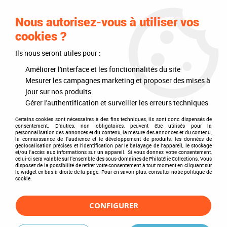
0
Nous autorisez-vous à utiliser vos
cookies ?
Ils nous seront utiles pour :
Accueil
>
Philatélie
>
Intérieurs d'albums
>
Texte Regular Europa CEPT IV
1991-1999
Améliorer l'interface et les fonctionnalités du site
Mesurer les campagnes marketing et proposer des mises à
jour sur nos produits
Gérer l'authentification et surveiller les erreurs techniques
Certains cookies sont nécessaires à des fins techniques, ils sont donc dispensés de
consentement. D'autres, non obligatoires, peuvent être utilisés pour la
personnalisation des annonces et du contenu, la mesure des annonces et du contenu,
la connaissance de l'audience et le développement de produits, les données de
géolocalisation précises et l'identification par le balayage de l'appareil, le stockage
et/ou l'accès aux informations sur un appareil. Si vous donnez votre consentement,
celui-ci sera valable sur l’ensemble des sous-domaines de Philatélie Collections. Vous
disposez de la possibilité de retirer votre consentement à tout moment en cliquant sur
le widget en bas à droite de la page. Pour en savoir plus, consulter notre politique de
cookie.
CONFIGURER