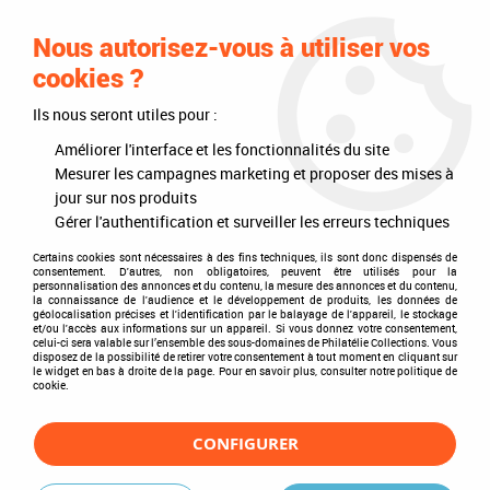
0
Nous autorisez-vous à utiliser vos
cookies ?
Ils nous seront utiles pour :
Accueil
>
Philatélie
>
Intérieurs d'albums
>
Texte Regular Espagne IV
1980-1990
Améliorer l'interface et les fonctionnalités du site
Mesurer les campagnes marketing et proposer des mises à
jour sur nos produits
Gérer l'authentification et surveiller les erreurs techniques
Certains cookies sont nécessaires à des fins techniques, ils sont donc dispensés de
consentement. D'autres, non obligatoires, peuvent être utilisés pour la
personnalisation des annonces et du contenu, la mesure des annonces et du contenu,
la connaissance de l'audience et le développement de produits, les données de
géolocalisation précises et l'identification par le balayage de l'appareil, le stockage
et/ou l'accès aux informations sur un appareil. Si vous donnez votre consentement,
celui-ci sera valable sur l’ensemble des sous-domaines de Philatélie Collections. Vous
disposez de la possibilité de retirer votre consentement à tout moment en cliquant sur
le widget en bas à droite de la page. Pour en savoir plus, consulter notre politique de
cookie.
CONFIGURER