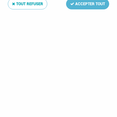
TOUT REFUSER
ACCEPTER TOUT
Texte Regular Espagne IV 1980-1990
Soyez le premier à donner votre avis !
103
,
00
€
TTC
Réf. :
DA7969
68 feuilles: 120-168,A8,B4-15(incl.7a),C1-5
Texte Regular Espagne IV 1980-1990