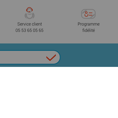
Service client
Programme
05 53 65 05 65
fidélité
 de confidentialité
CGV
Nous contacter
|
|
|