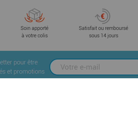
Soin apporté
Satisfait ou remboursé
à votre colis
sous 14 jours
etter pour être
és et promotions
Suivez-nous sur les réseaux sociaux
es
Plan du site
Mentions légales
Politique
|
|
|
Brochures