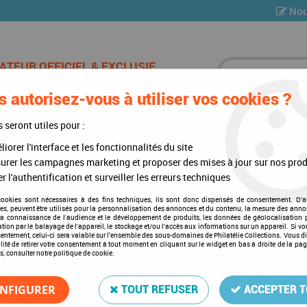
Nou
 autorisez-vous à utiliser vos cookies ?
ES DE CHAMPAGNE
CARTES POSTALES
MULTI-COLLE
s seront utiles pour :
iorer l'interface et les fonctionnalités du site
83-2012
urer les campagnes marketing et proposer des mises à jour sur nos prod
r l'authentification et surveiller les erreurs techniques
cookies sont nécessaires à des fins techniques, ils sont donc dispensés de consentement. D'a
res, peuvent être utilisés pour la personnalisation des annonces et du contenu, la mesure des anno
Texte Regular Alderney 198
la connaissance de l'audience et le développement de produits, les données de géolocalisation p
cation par le balayage de l'appareil, le stockage et/ou l'accès aux informations sur un appareil. Si 
Soyez le premier à donner votre a
sentement, celui-ci sera valable sur l’ensemble des sous-domaines de Philatélie Collections. Vous d
lité de retirer votre consentement à tout moment en cliquant sur le widget en bas à droite de la pa
s, consulter notre politique de cookie.
112
,
00
€
TTC
NFIGURER
TOUT REFUSER
ACCEPTER 
Réf. :
DA4666