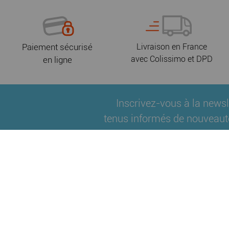
Paiement sécurisé
Livraison en France
avec Colissimo et DPD
en ligne
Inscrivez-vous à la newsl
tenus informés de nouveaut
Qui sommes-nous ?
Fidélité
Nos partenair
|
|