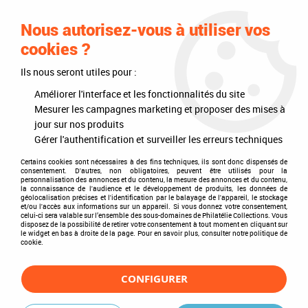
0
Nous autorisez-vous à utiliser vos
cookies ?
Ils nous seront utiles pour :
Accueil
>
Philatélie
>
Les articles DAVO
>
DAVO Luxe (avec pochettes)
>
Intérieurs d'albums
>
Texte Luxe Wallis et Futuna II 2000-2022
Améliorer l'interface et les fonctionnalités du site
Mesurer les campagnes marketing et proposer des mises à
jour sur nos produits
Gérer l'authentification et surveiller les erreurs techniques
Certains cookies sont nécessaires à des fins techniques, ils sont donc dispensés de
consentement. D'autres, non obligatoires, peuvent être utilisés pour la
personnalisation des annonces et du contenu, la mesure des annonces et du contenu,
la connaissance de l'audience et le développement de produits, les données de
géolocalisation précises et l'identification par le balayage de l'appareil, le stockage
et/ou l'accès aux informations sur un appareil. Si vous donnez votre consentement,
celui-ci sera valable sur l’ensemble des sous-domaines de Philatélie Collections. Vous
disposez de la possibilité de retirer votre consentement à tout moment en cliquant sur
le widget en bas à droite de la page. Pour en savoir plus, consulter notre politique de
cookie.
CONFIGURER