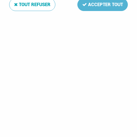
TOUT REFUSER
ACCEPTER TOUT
Texte Luxe Wallis et Futuna II 2000-2022
Soyez le premier à donner votre avis !
159
,
00
€
TTC
Réf. :
DA14147
40 feuilles: 49-74,B8-21