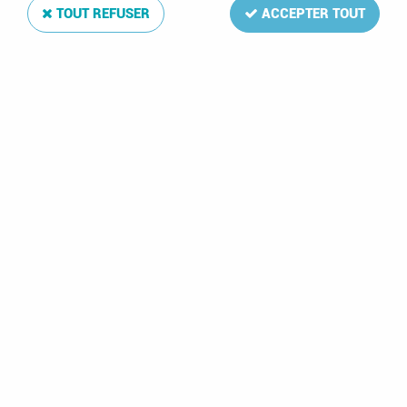
TOUT REFUSER
ACCEPTER TOUT
Texte Luxe Russie VII 2003-2009
Soyez le premier à donner votre avis !
258
,
00
€
TTC
Réf. :
DA17752
88 feuilles: 2003:1-7,B1-7;2004:1-8,B1-5;2005:1-5,B1-7;2006:1-8,B1-
6;2007:1-4,B1-7;2008:1-6,B1-5;2009:1-6,B1-7