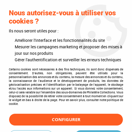
0
Nous autorisez-vous à utiliser vos
cookies ?
Ils nous seront utiles pour :
Accueil
>
Philatélie
>
Les articles DAVO
>
DAVO Luxe (avec pochettes)
>
Intérieurs d'albums
>
Texte Luxe Russie VII 2003-2009
Améliorer l'interface et les fonctionnalités du site
Mesurer les campagnes marketing et proposer des mises à
jour sur nos produits
Gérer l'authentification et surveiller les erreurs techniques
Certains cookies sont nécessaires à des fins techniques, ils sont donc dispensés de
consentement. D'autres, non obligatoires, peuvent être utilisés pour la
personnalisation des annonces et du contenu, la mesure des annonces et du contenu,
la connaissance de l'audience et le développement de produits, les données de
géolocalisation précises et l'identification par le balayage de l'appareil, le stockage
et/ou l'accès aux informations sur un appareil. Si vous donnez votre consentement,
celui-ci sera valable sur l’ensemble des sous-domaines de Philatélie Collections. Vous
disposez de la possibilité de retirer votre consentement à tout moment en cliquant sur
le widget en bas à droite de la page. Pour en savoir plus, consulter notre politique de
cookie.
CONFIGURER