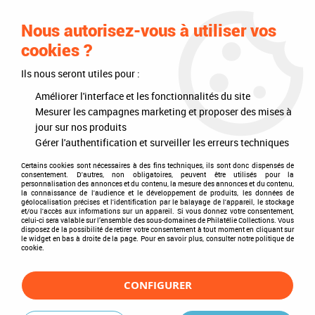
0
Nous autorisez-vous à utiliser vos
cookies ?
Ils nous seront utiles pour :
Accueil
>
Philatélie
>
Les articles DAVO
>
DAVO Luxe (avec pochettes)
>
Intérieurs d'albums
>
Texte Luxe Nouvelle Zélande IV 1996-2002
Améliorer l'interface et les fonctionnalités du site
Mesurer les campagnes marketing et proposer des mises à
jour sur nos produits
Gérer l'authentification et surveiller les erreurs techniques
Certains cookies sont nécessaires à des fins techniques, ils sont donc dispensés de
consentement. D'autres, non obligatoires, peuvent être utilisés pour la
personnalisation des annonces et du contenu, la mesure des annonces et du contenu,
la connaissance de l'audience et le développement de produits, les données de
géolocalisation précises et l'identification par le balayage de l'appareil, le stockage
et/ou l'accès aux informations sur un appareil. Si vous donnez votre consentement,
celui-ci sera valable sur l’ensemble des sous-domaines de Philatélie Collections. Vous
disposez de la possibilité de retirer votre consentement à tout moment en cliquant sur
le widget en bas à droite de la page. Pour en savoir plus, consulter notre politique de
cookie.
CONFIGURER