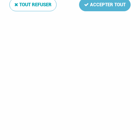
TOUT REFUSER
ACCEPTER TOUT
Texte Luxe Nouvelle Zélande IV 1996-2002
Soyez le premier à donner votre avis !
245
,
00
€
TTC
Réf. :
DA6949
81 feuilles: 107-146,B61-91(incl.B87a,B87b,B91a,B91b),C1-3,R5-7
Texte Luxe Nouvelle Zélande IV 1996-2002