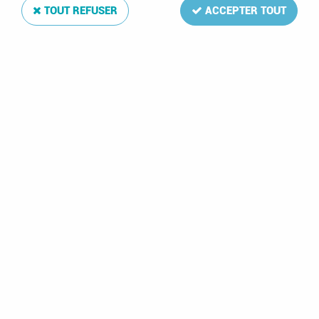
TOUT REFUSER
ACCEPTER TOUT
Texte Luxe Nations Unies Drapeaux 1980-2007
Soyez le premier à donner votre avis !
242
,
00
€
TTC
Réf. :
DA182841
Texte Luxe Nations Unies Drapeaux 1980-2007