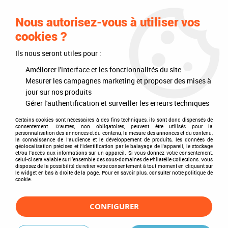
0
Nous autorisez-vous à utiliser vos
cookies ?
Ils nous seront utiles pour :
Accueil
>
Philatélie
>
Les articles DAVO
>
DAVO Luxe (avec pochettes)
>
Intérieurs d'albums
>
Texte Luxe Nations Unies Drapeaux 1980-2007
Améliorer l'interface et les fonctionnalités du site
Mesurer les campagnes marketing et proposer des mises à
jour sur nos produits
Gérer l'authentification et surveiller les erreurs techniques
Certains cookies sont nécessaires à des fins techniques, ils sont donc dispensés de
consentement. D'autres, non obligatoires, peuvent être utilisés pour la
personnalisation des annonces et du contenu, la mesure des annonces et du contenu,
la connaissance de l'audience et le développement de produits, les données de
géolocalisation précises et l'identification par le balayage de l'appareil, le stockage
et/ou l'accès aux informations sur un appareil. Si vous donnez votre consentement,
celui-ci sera valable sur l’ensemble des sous-domaines de Philatélie Collections. Vous
disposez de la possibilité de retirer votre consentement à tout moment en cliquant sur
le widget en bas à droite de la page. Pour en savoir plus, consulter notre politique de
cookie.
CONFIGURER