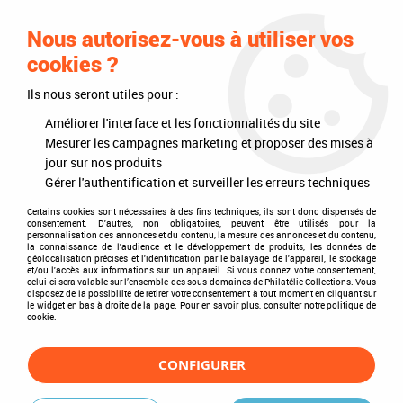
0
Nous autorisez-vous à utiliser vos
cookies ?
Ils nous seront utiles pour :
Accueil
>
Philatélie
>
Les articles DAVO
>
DAVO Luxe (avec pochettes)
>
Intérieurs d'albums
>
Texte Luxe Monaco I Albert II 2006-2015
Améliorer l'interface et les fonctionnalités du site
Mesurer les campagnes marketing et proposer des mises à
jour sur nos produits
Gérer l'authentification et surveiller les erreurs techniques
Certains cookies sont nécessaires à des fins techniques, ils sont donc dispensés de
consentement. D'autres, non obligatoires, peuvent être utilisés pour la
personnalisation des annonces et du contenu, la mesure des annonces et du contenu,
la connaissance de l'audience et le développement de produits, les données de
géolocalisation précises et l'identification par le balayage de l'appareil, le stockage
et/ou l'accès aux informations sur un appareil. Si vous donnez votre consentement,
celui-ci sera valable sur l’ensemble des sous-domaines de Philatélie Collections. Vous
disposez de la possibilité de retirer votre consentement à tout moment en cliquant sur
le widget en bas à droite de la page. Pour en savoir plus, consulter notre politique de
cookie.
CONFIGURER