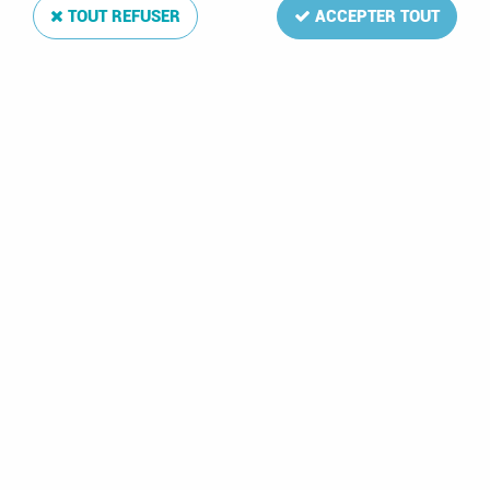
TOUT REFUSER
ACCEPTER TOUT
Texte Luxe Monaco I Albert II 2006-2015
Soyez le premier à donner votre avis !
179
,
00
€
TTC
Réf. :
DA16751
53 feuilles: titlepage,2006:info,2006:1-7;2007:info,2007:1-
6;2008:info,2008:1-5;2009:info,2009:1-6, info, 2010:1-
8;2011:info,2011:1-6;Infoblad,2012-1,2,3,4,5,6,7