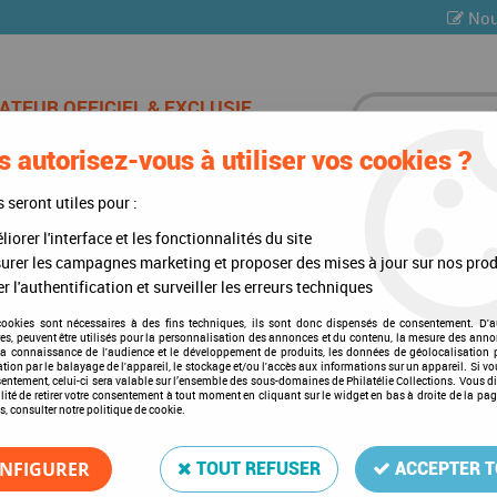
Nou
 autorisez-vous à utiliser vos cookies ?
ES DE CHAMPAGNE
CARTES POSTALES
MULTI-COLLE
s seront utiles pour :
iorer l'interface et les fonctionnalités du site
)
>
Intérieurs d'albums
>
Texte Luxe Liechtenstein III 2000-2012
urer les campagnes marketing et proposer des mises à jour sur nos prod
r l'authentification et surveiller les erreurs techniques
cookies sont nécessaires à des fins techniques, ils sont donc dispensés de consentement. D'a
res, peuvent être utilisés pour la personnalisation des annonces et du contenu, la mesure des anno
Texte Luxe Liechtenstein II
la connaissance de l'audience et le développement de produits, les données de géolocalisation p
cation par le balayage de l'appareil, le stockage et/ou l'accès aux informations sur un appareil. Si 
Soyez le premier à donner votre a
sentement, celui-ci sera valable sur l’ensemble des sous-domaines de Philatélie Collections. Vous d
lité de retirer votre consentement à tout moment en cliquant sur le widget en bas à droite de la pa
s, consulter notre politique de cookie.
258
,
00
€
TTC
NFIGURER
TOUT REFUSER
ACCEPTER 
Réf. :
DA6448