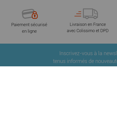
Paiement sécurisé
Livraison en France
avec Colissimo et DPD
en ligne
Inscrivez-vous à la newsl
tenus informés de nouveaut
Qui sommes-nous ?
Fidélité
Nos partenair
|
|