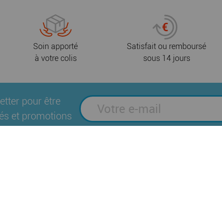
Soin apporté
Satisfait ou remboursé
à votre colis
sous 14 jours
etter pour être
és et promotions
Suivez-nous sur les réseaux sociaux
es
Plan du site
Mentions légales
Politique
|
|
|
Brochures