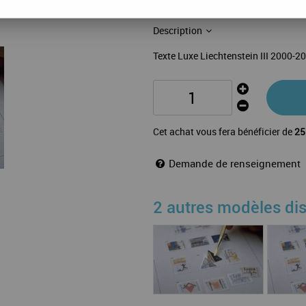
54 feuilles: 99-139,B17-28,AS2
Description
Texte Luxe Liechtenstein III 2000-2
Cet achat vous fera bénéficier de
25
Demande de renseignement
2 autres modèles di