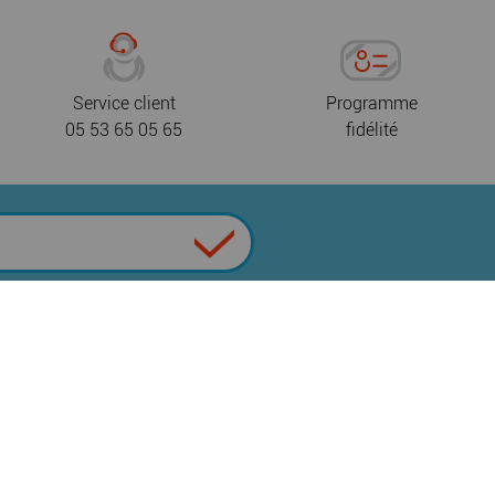
Service client
Programme
05 53 65 05 65
fidélité
 de confidentialité
CGV
Nous contacter
|
|
|