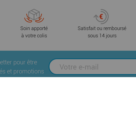
Soin apporté
Satisfait ou remboursé
à votre colis
sous 14 jours
etter pour être
és et promotions
Suivez-nous sur les réseaux sociaux
es
Plan du site
Mentions légales
Politique
|
|
|
Brochures