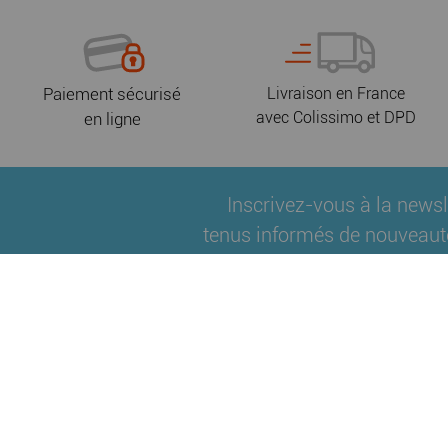
Paiement sécurisé
Livraison en France
avec Colissimo et DPD
en ligne
Inscrivez-vous à la newsl
tenus informés de nouveaut
Qui sommes-nous ?
Fidélité
Nos partenair
|
|