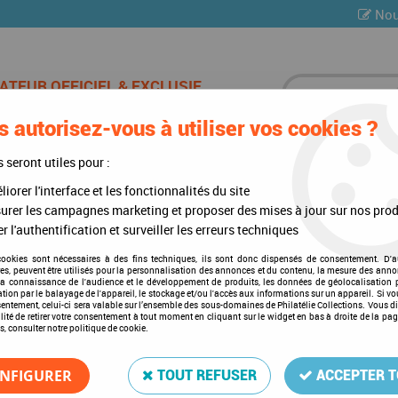
Nou
 autorisez-vous à utiliser vos cookies ?
ES DE CHAMPAGNE
CARTES POSTALES
MULTI-COLLE
s seront utiles pour :
iorer l'interface et les fonctionnalités du site
)
>
Intérieurs d'albums
>
Texte Luxe Ile de Man I 1973-1999
urer les campagnes marketing et proposer des mises à jour sur nos prod
r l'authentification et surveiller les erreurs techniques
cookies sont nécessaires à des fins techniques, ils sont donc dispensés de consentement. D'a
res, peuvent être utilisés pour la personnalisation des annonces et du contenu, la mesure des anno
Texte Luxe Ile de Man I 197
la connaissance de l'audience et le développement de produits, les données de géolocalisation p
cation par le balayage de l'appareil, le stockage et/ou l'accès aux informations sur un appareil. Si 
Soyez le premier à donner votre a
sentement, celui-ci sera valable sur l’ensemble des sous-domaines de Philatélie Collections. Vous d
lité de retirer votre consentement à tout moment en cliquant sur le widget en bas à droite de la pa
s, consulter notre politique de cookie.
275
,
00
€
TTC
NFIGURER
TOUT REFUSER
ACCEPTER 
Réf. :
DA4946