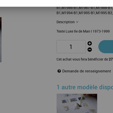
101 feuilles: M1-71(incl.9a),MD
B1,M1986-B1,M1987-B1,M1988-B1
B1,M1994-B1,M1995-B1,M1995-B2,
Description
Texte Luxe Ile de Man I 1973-1999
Cet achat vous fera bénéficier de
27
Demande de renseignement
1 autre modèle disp