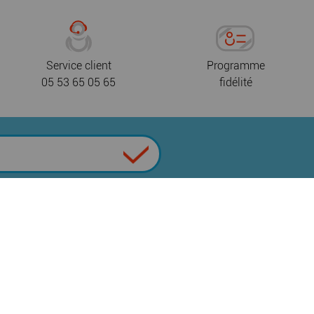
Service client
Programme
05 53 65 05 65
fidélité
 de confidentialité
CGV
Nous contacter
|
|
|