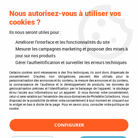
0
Nous autorisez-vous à utiliser vos
cookies ?
Ils nous seront utiles pour :
Accueil
>
Philatélie
>
Les articles DAVO
>
DAVO Luxe (avec pochettes)
>
Intérieurs d'albums
>
Texte Luxe Grèce V 2000-2011
Améliorer l'interface et les fonctionnalités du site
Mesurer les campagnes marketing et proposer des mises à
jour sur nos produits
Gérer l'authentification et surveiller les erreurs techniques
Certains cookies sont nécessaires à des fins techniques, ils sont donc dispensés de
consentement. D'autres, non obligatoires, peuvent être utilisés pour la
personnalisation des annonces et du contenu, la mesure des annonces et du contenu,
la connaissance de l'audience et le développement de produits, les données de
géolocalisation précises et l'identification par le balayage de l'appareil, le stockage
et/ou l'accès aux informations sur un appareil. Si vous donnez votre consentement,
celui-ci sera valable sur l’ensemble des sous-domaines de Philatélie Collections. Vous
disposez de la possibilité de retirer votre consentement à tout moment en cliquant sur
le widget en bas à droite de la page. Pour en savoir plus, consulter notre politique de
cookie.
CONFIGURER