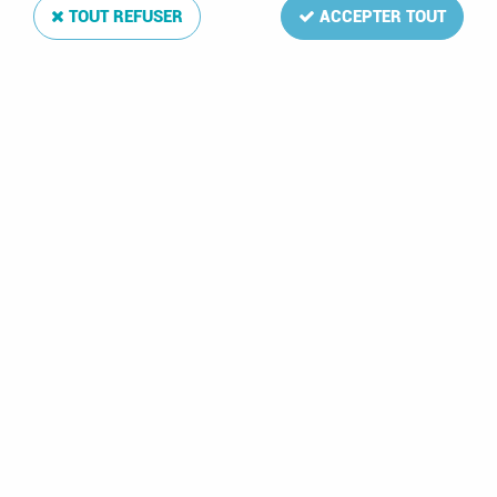
TOUT REFUSER
ACCEPTER TOUT
Texte Luxe Grèce V 2000-2011
Soyez le premier à donner votre avis !
245
,
00
€
TTC
Réf. :
DA15250
83 feuilles: 163-208,B14-49,PS1
Texte Luxe Grèce V 2000-2011