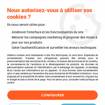
0
Nous autorisez-vous à utiliser vos
cookies ?
Ils nous seront utiles pour :
Accueil
>
Philatélie
>
Les articles DAVO
>
DAVO Luxe (avec pochettes)
>
Intérieurs d'albums
>
Texte Luxe Europe Précurseurs VII 1949-1999
Améliorer l'interface et les fonctionnalités du site
Mesurer les campagnes marketing et proposer des mises à
jour sur nos produits
Gérer l'authentification et surveiller les erreurs techniques
Certains cookies sont nécessaires à des fins techniques, ils sont donc dispensés de
consentement. D'autres, non obligatoires, peuvent être utilisés pour la
personnalisation des annonces et du contenu, la mesure des annonces et du contenu,
la connaissance de l'audience et le développement de produits, les données de
géolocalisation précises et l'identification par le balayage de l'appareil, le stockage
et/ou l'accès aux informations sur un appareil. Si vous donnez votre consentement,
celui-ci sera valable sur l’ensemble des sous-domaines de Philatélie Collections. Vous
disposez de la possibilité de retirer votre consentement à tout moment en cliquant sur
le widget en bas à droite de la page. Pour en savoir plus, consulter notre politique de
cookie.
CONFIGURER