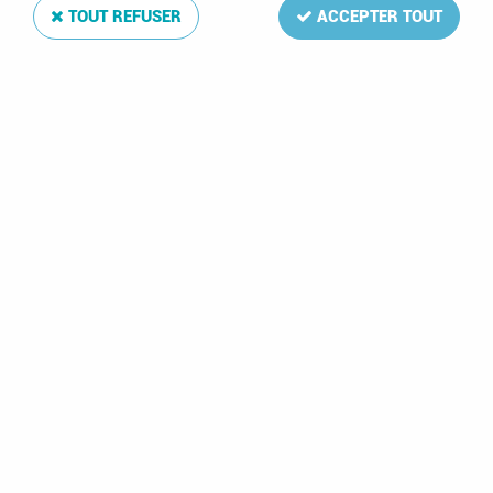
TOUT REFUSER
ACCEPTER TOUT
Texte Luxe Europe Précurseurs VII 1949-1999
Soyez le premier à donner votre avis !
236
,
00
€
TTC
Réf. :
DA13352
86 feuilles: VARIOUS:A1-85,Mechelen-Innsbruck
Texte Luxe Europe Précurseurs VII 1949-1999