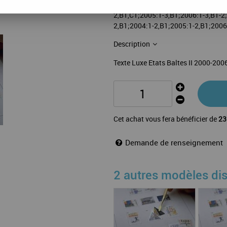
76 feuilles: Estonia:2000:1-2,B1;2
2,B1,C1;2005:1-3,B1;2006:1-3,B1-2
2,B1;2004:1-2,B1;2005:1-2,B1;2006
Description
Texte Luxe Etats Baltes II 2000-200
Cet achat vous fera bénéficier de
23
Demande de renseignement
2 autres modèles di