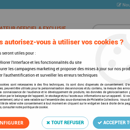
Nou
 autorisez-vous à utiliser vos cookies ?
ES DE CHAMPAGNE
CARTES POSTALES
MULTI-COLLE
s seront utiles pour :
iorer l'interface et les fonctionnalités du site
)
>
Intérieurs d'albums
>
Texte Luxe Etats Baltes II 2000-2006
urer les campagnes marketing et proposer des mises à jour sur nos prod
r l'authentification et surveiller les erreurs techniques
cookies sont nécessaires à des fins techniques, ils sont donc dispensés de consentement. D'a
res, peuvent être utilisés pour la personnalisation des annonces et du contenu, la mesure des anno
Texte Luxe Etats Baltes II 
la connaissance de l'audience et le développement de produits, les données de géolocalisation p
cation par le balayage de l'appareil, le stockage et/ou l'accès aux informations sur un appareil. Si 
Soyez le premier à donner votre a
sentement, celui-ci sera valable sur l’ensemble des sous-domaines de Philatélie Collections. Vous d
lité de retirer votre consentement à tout moment en cliquant sur le widget en bas à droite de la pa
s, consulter notre politique de cookie.
236
,
00
€
TTC
NFIGURER
TOUT REFUSER
ACCEPTER 
Réf. :
DA1847