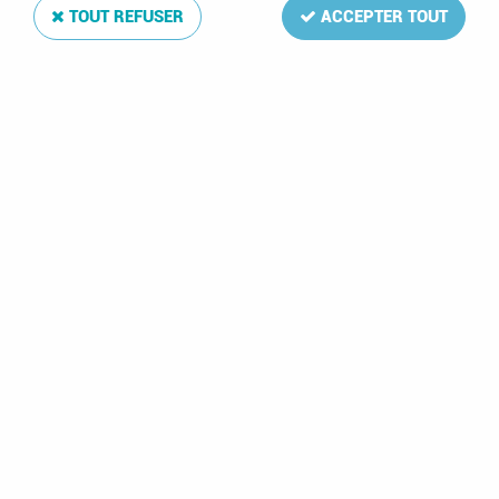
TOUT REFUSER
ACCEPTER TOUT
Texte Luxe Autriche I 1850-1937
Soyez le premier à donner votre avis !
200
,
00
€
TTC
Réf. :
DA7246
63 feuilles: 1-30(incl.2a,9a,13a),A1-3,B1,C1-4,CT1,P1-9,F1-10,T1-2
Texte Luxe Autriche I 1850-1937