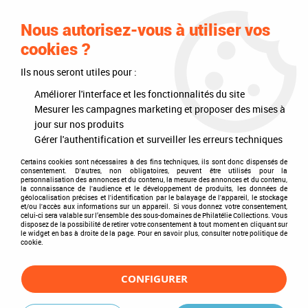
0
Nous autorisez-vous à utiliser vos
cookies ?
Ils nous seront utiles pour :
Accueil
>
Philatélie
>
Les articles DAVO
>
DAVO Luxe (avec pochettes)
>
Intérieurs d'albums
>
Texte Luxe Autriche I 1850-1937
Améliorer l'interface et les fonctionnalités du site
Mesurer les campagnes marketing et proposer des mises à
jour sur nos produits
Gérer l'authentification et surveiller les erreurs techniques
Certains cookies sont nécessaires à des fins techniques, ils sont donc dispensés de
consentement. D'autres, non obligatoires, peuvent être utilisés pour la
personnalisation des annonces et du contenu, la mesure des annonces et du contenu,
la connaissance de l'audience et le développement de produits, les données de
géolocalisation précises et l'identification par le balayage de l'appareil, le stockage
et/ou l'accès aux informations sur un appareil. Si vous donnez votre consentement,
celui-ci sera valable sur l’ensemble des sous-domaines de Philatélie Collections. Vous
disposez de la possibilité de retirer votre consentement à tout moment en cliquant sur
le widget en bas à droite de la page. Pour en savoir plus, consulter notre politique de
cookie.
CONFIGURER