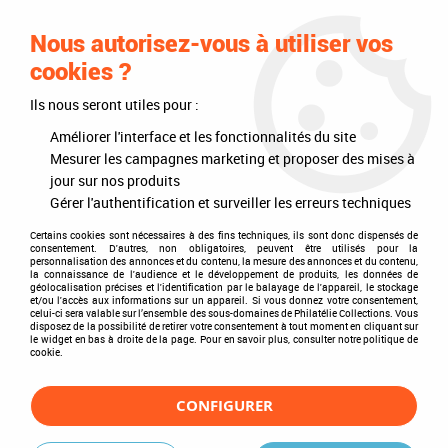
0
Nous autorisez-vous à utiliser vos
cookies ?
Ils nous seront utiles pour :
Accueil
>
Philatélie
>
Les articles DAVO
>
DAVO Luxe (avec pochettes)
>
Reliures
>
Reliure Luxe Guernsey II
Améliorer l'interface et les fonctionnalités du site
Mesurer les campagnes marketing et proposer des mises à
jour sur nos produits
Gérer l'authentification et surveiller les erreurs techniques
Certains cookies sont nécessaires à des fins techniques, ils sont donc dispensés de
consentement. D'autres, non obligatoires, peuvent être utilisés pour la
personnalisation des annonces et du contenu, la mesure des annonces et du contenu,
la connaissance de l'audience et le développement de produits, les données de
géolocalisation précises et l'identification par le balayage de l'appareil, le stockage
et/ou l'accès aux informations sur un appareil. Si vous donnez votre consentement,
celui-ci sera valable sur l’ensemble des sous-domaines de Philatélie Collections. Vous
disposez de la possibilité de retirer votre consentement à tout moment en cliquant sur
le widget en bas à droite de la page. Pour en savoir plus, consulter notre politique de
cookie.
CONFIGURER