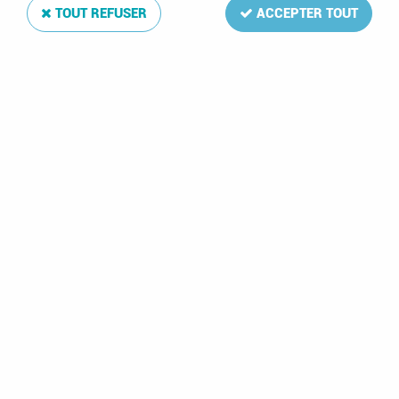
TOUT REFUSER
ACCEPTER TOUT
Reliure Luxe Guernsey II
Soyez le premier à donner votre avis !
74
,
00
€
TTC
Réf. :
DA4842
Reliure simili-cuir ouatinée aux armes du pays
Reliure Luxe Guernsey II