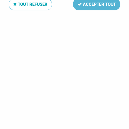
TOUT REFUSER
ACCEPTER TOUT
Reliure Luxe Espagne (5) V pour Timbres DAVO
Soyez le premier à donner votre avis !
74
,
00
€
TTC
Réf. :
DA7945
Reliure à vis Luxe en simili-cuir ouatinée avec emblème Espagne V
en chiffre romain.