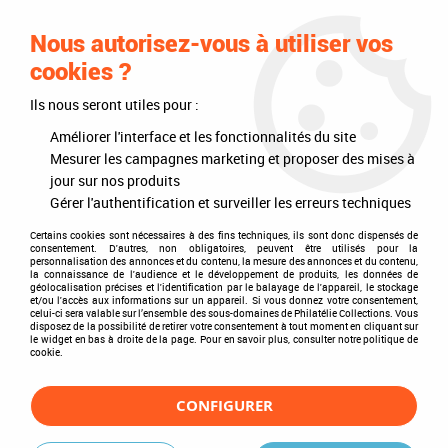
0
Nous autorisez-vous à utiliser vos
cookies ?
Ils nous seront utiles pour :
Accueil
>
Philatélie
>
Les articles DAVO
>
DAVO Luxe (avec pochettes)
>
Reliures
>
Reliure Luxe Espagne (5) V pour Timbres DAVO
Améliorer l'interface et les fonctionnalités du site
Mesurer les campagnes marketing et proposer des mises à
jour sur nos produits
Gérer l'authentification et surveiller les erreurs techniques
Certains cookies sont nécessaires à des fins techniques, ils sont donc dispensés de
consentement. D'autres, non obligatoires, peuvent être utilisés pour la
personnalisation des annonces et du contenu, la mesure des annonces et du contenu,
la connaissance de l'audience et le développement de produits, les données de
géolocalisation précises et l'identification par le balayage de l'appareil, le stockage
et/ou l'accès aux informations sur un appareil. Si vous donnez votre consentement,
celui-ci sera valable sur l’ensemble des sous-domaines de Philatélie Collections. Vous
disposez de la possibilité de retirer votre consentement à tout moment en cliquant sur
le widget en bas à droite de la page. Pour en savoir plus, consulter notre politique de
cookie.
CONFIGURER