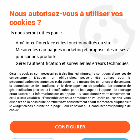
0
Nous autorisez-vous à utiliser vos
cookies ?
Ils nous seront utiles pour :
Accueil
>
Philatélie
>
Les articles DAVO
>
DAVO Luxe (avec pochettes)
>
Mises à jour annuelles
>
Mises à jour 2022
>
Jeu Luxe Vatican 2022
Améliorer l'interface et les fonctionnalités du site
DAVO
Mesurer les campagnes marketing et proposer des mises à
jour sur nos produits
Gérer l'authentification et surveiller les erreurs techniques
Certains cookies sont nécessaires à des fins techniques, ils sont donc dispensés de
consentement. D'autres, non obligatoires, peuvent être utilisés pour la
personnalisation des annonces et du contenu, la mesure des annonces et du contenu,
la connaissance de l'audience et le développement de produits, les données de
géolocalisation précises et l'identification par le balayage de l'appareil, le stockage
et/ou l'accès aux informations sur un appareil. Si vous donnez votre consentement,
celui-ci sera valable sur l’ensemble des sous-domaines de Philatélie Collections. Vous
disposez de la possibilité de retirer votre consentement à tout moment en cliquant sur
le widget en bas à droite de la page. Pour en savoir plus, consulter notre politique de
cookie.
CONFIGURER