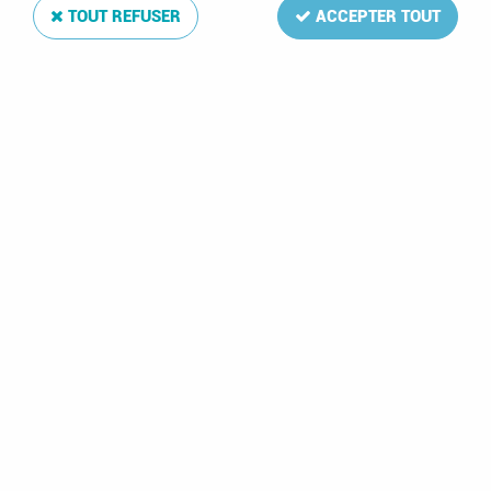
TOUT REFUSER
ACCEPTER TOUT
Jeu Luxe Vatican 2022 DAVO
Soyez le premier à donner votre avis !
34
,
75
€
TTC
Réf. :
DA8852
7 feuilles: 169-171,B70-B73