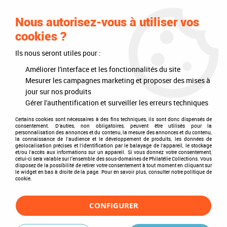
0
Nous autorisez-vous à utiliser vos
cookies ?
Ils nous seront utiles pour :
Accueil
>
Philatélie
>
Les articles DAVO
>
DAVO Luxe (avec pochettes)
>
Mises à jour annuelles
>
Mises à jour 2022
>
Jeu Luxe Suède Carnets
Améliorer l'interface et les fonctionnalités du site
2022 DAVO
Mesurer les campagnes marketing et proposer des mises à
jour sur nos produits
Gérer l'authentification et surveiller les erreurs techniques
Certains cookies sont nécessaires à des fins techniques, ils sont donc dispensés de
consentement. D'autres, non obligatoires, peuvent être utilisés pour la
personnalisation des annonces et du contenu, la mesure des annonces et du contenu,
la connaissance de l'audience et le développement de produits, les données de
géolocalisation précises et l'identification par le balayage de l'appareil, le stockage
et/ou l'accès aux informations sur un appareil. Si vous donnez votre consentement,
celui-ci sera valable sur l’ensemble des sous-domaines de Philatélie Collections. Vous
disposez de la possibilité de retirer votre consentement à tout moment en cliquant sur
le widget en bas à droite de la page. Pour en savoir plus, consulter notre politique de
cookie.
CONFIGURER