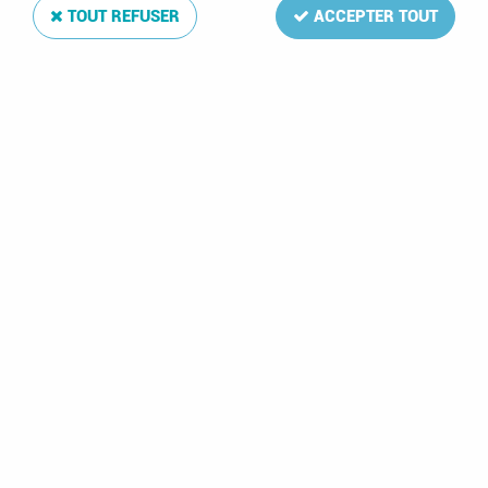
TOUT REFUSER
ACCEPTER TOUT
Jeu Luxe Suède Carnets 2022 DAVO
Soyez le premier à donner votre avis !
15
,
75
€
TTC
Réf. :
DA19652
3 feuilles: FH228-FH230