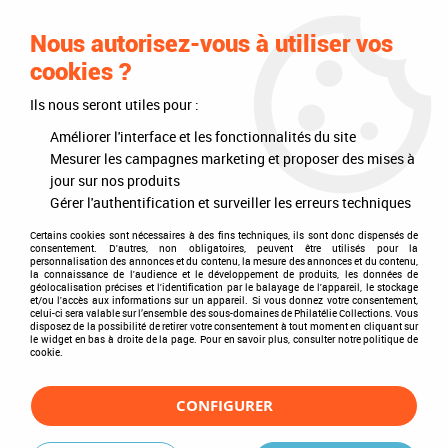
0
Nous autorisez-vous à utiliser vos
cookies ?
Ils nous seront utiles pour :
Accueil
>
Philatélie
>
Les articles DAVO
>
DAVO Luxe (avec pochettes)
>
Mises à jour annuelles
>
Mises à jour 2019
>
Jeu Luxe San-Marin 2019
Améliorer l'interface et les fonctionnalités du site
pour Timbres DAVO
Mesurer les campagnes marketing et proposer des mises à
jour sur nos produits
Gérer l'authentification et surveiller les erreurs techniques
Certains cookies sont nécessaires à des fins techniques, ils sont donc dispensés de
consentement. D'autres, non obligatoires, peuvent être utilisés pour la
personnalisation des annonces et du contenu, la mesure des annonces et du contenu,
la connaissance de l'audience et le développement de produits, les données de
géolocalisation précises et l'identification par le balayage de l'appareil, le stockage
et/ou l'accès aux informations sur un appareil. Si vous donnez votre consentement,
celui-ci sera valable sur l’ensemble des sous-domaines de Philatélie Collections. Vous
disposez de la possibilité de retirer votre consentement à tout moment en cliquant sur
le widget en bas à droite de la page. Pour en savoir plus, consulter notre politique de
cookie.
CONFIGURER