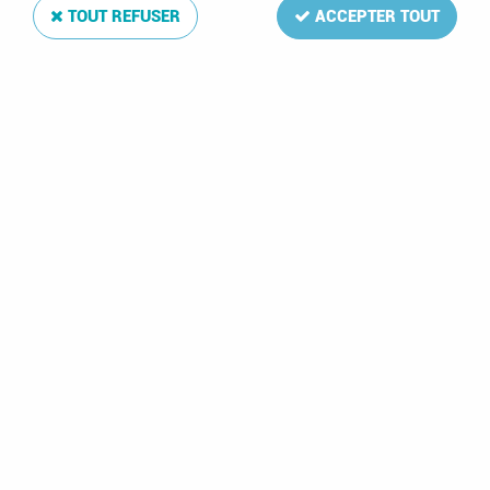
TOUT REFUSER
ACCEPTER TOUT
Jeu Luxe San-Marin 2019 pour Timbres DAVO
Soyez le premier à donner votre avis !
34
,
75
€
TTC
Réf. :
DA7859
La mise à jour Luxe 2019 de votre album de timbres San-Marin
comprend: