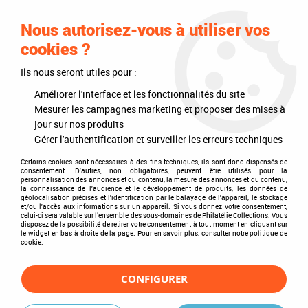
0
Nous autorisez-vous à utiliser vos
cookies ?
Ils nous seront utiles pour :
Accueil
>
Philatélie
>
Les articles DAVO
>
DAVO Luxe (avec pochettes)
>
Mises à jour annuelles
>
Mises à jour 2019
>
Jeu Luxe Pologne 2019 pour
Améliorer l'interface et les fonctionnalités du site
Timbres DAVO
Mesurer les campagnes marketing et proposer des mises à
jour sur nos produits
Gérer l'authentification et surveiller les erreurs techniques
Certains cookies sont nécessaires à des fins techniques, ils sont donc dispensés de
consentement. D'autres, non obligatoires, peuvent être utilisés pour la
personnalisation des annonces et du contenu, la mesure des annonces et du contenu,
la connaissance de l'audience et le développement de produits, les données de
géolocalisation précises et l'identification par le balayage de l'appareil, le stockage
et/ou l'accès aux informations sur un appareil. Si vous donnez votre consentement,
celui-ci sera valable sur l’ensemble des sous-domaines de Philatélie Collections. Vous
disposez de la possibilité de retirer votre consentement à tout moment en cliquant sur
le widget en bas à droite de la page. Pour en savoir plus, consulter notre politique de
cookie.
CONFIGURER