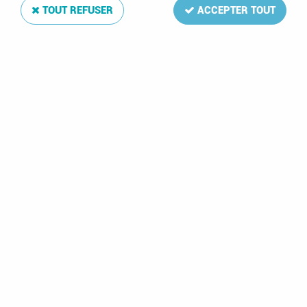
TOUT REFUSER
ACCEPTER TOUT
Jeu Luxe Pologne 2019 pour Timbres DAVO
Soyez le premier à donner votre avis !
77
,
00
€
TTC
Réf. :
DA7459
La mise à jour Luxe 2009 de votre album de timbres Pologne
comprend: